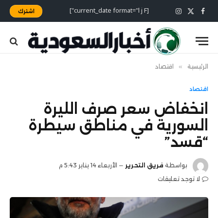
[current_date format="l j F"]
اشترك
X
فيسبوك
الانستغرام
(Twitter)
الرئيسية
»
اقتصاد
اقتصاد
انخفاض سعر صرف الليرة
السورية في مناطق سيطرة
“قسد”
بواسطة
فريق التحرير
الأربعاء 14 يناير 5:43 م
لا توجد تعليقات