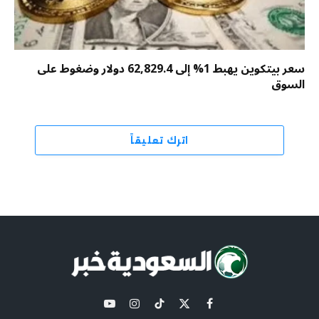
سعر بيتكوين يهبط 1% إلى 62,829.4 دولار وضغوط على
السوق
اترك تعليقاً
X
فيسبوك
تيكتوك
الانستغرام
يوتيوب