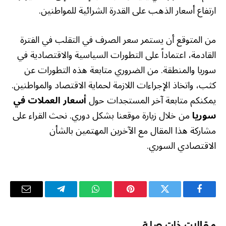
ارتفاع أسعار الذهب على القدرة الشرائية للمواطنين.
من المتوقع أن يستمر سعر الصرف في التقلب في الفترة
القادمة، اعتماداً على التطورات السياسية والاقتصادية في
سوريا والمنطقة. من الضروري متابعة هذه التطورات عن
كثب، واتخاذ الإجراءات اللازمة لحماية الاقتصاد والمواطنين.
يمكنكم متابعة آخر المستجدات حول
أسعار العملات في
سوريا
من خلال زيارة موقعنا بشكل دوري. نحث القراء على
مشاركة هذا المقال مع الآخرين المهتمين بالشأن
الاقتصادي السوري.
فيسبوك
تويتر
بينتيريست
واتساب
تيلقرام
البريد
الإلكترو
مقالات ذات صلة