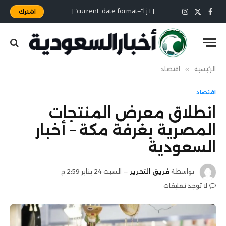
[current_date format="l j F"]
اشترك
X
فيسبوك
الانستغرام
(Twitter)
الرئيسية
»
اقتصاد
اقتصاد
انطلاق معرض المنتجات
المصرية بغرفة مكة – أخبار
السعودية
بواسطة
فريق التحرير
السبت 24 يناير 2:59 م
لا توجد تعليقات