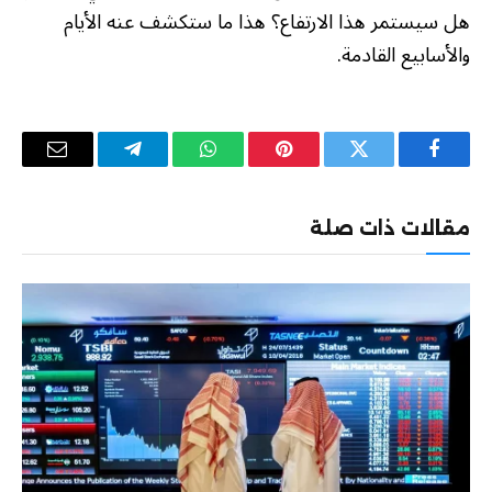
هل سيستمر هذا الارتفاع؟ هذا ما ستكشف عنه الأيام
والأسابيع القادمة.
فيسبوك
تويتر
بينتيريست
واتساب
تيلقرام
البريد
الإلكترو
مقالات ذات صلة