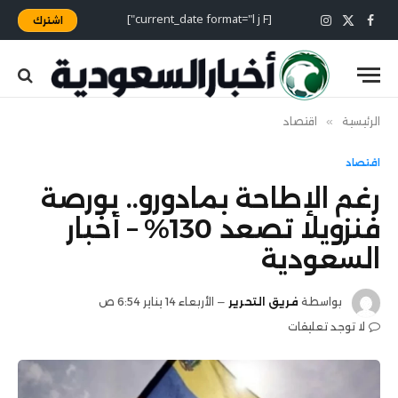
[current_date format="l j F"]
اشترك
X
فيسبوك
الانستغرام
(Twitter)
الرئيسية
»
اقتصاد
اقتصاد
رغم الإطاحة بمادورو.. بورصة
فنزويلا تصعد 130% – أخبار
السعودية
بواسطة
فريق التحرير
الأربعاء 14 يناير 6:54 ص
لا توجد تعليقات