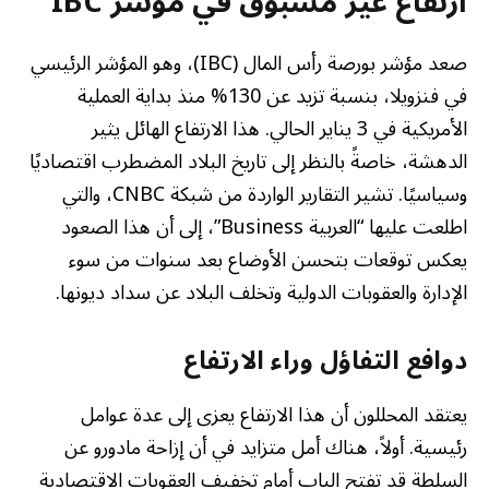
ارتفاع غير مسبوق في مؤشر IBC
صعد مؤشر بورصة رأس المال (IBC)، وهو المؤشر الرئيسي
في فنزويلا، بنسبة تزيد عن 130% منذ بداية العملية
الأمريكية في 3 يناير الحالي. هذا الارتفاع الهائل يثير
الدهشة، خاصةً بالنظر إلى تاريخ البلاد المضطرب اقتصاديًا
وسياسيًا. تشير التقارير الواردة من شبكة CNBC، والتي
اطلعت عليها “العربية Business”، إلى أن هذا الصعود
يعكس توقعات بتحسن الأوضاع بعد سنوات من سوء
الإدارة والعقوبات الدولية وتخلف البلاد عن سداد ديونها.
دوافع التفاؤل وراء الارتفاع
يعتقد المحللون أن هذا الارتفاع يعزى إلى عدة عوامل
رئيسية. أولاً، هناك أمل متزايد في أن إزاحة مادورو عن
السلطة قد تفتح الباب أمام تخفيف العقوبات الاقتصادية