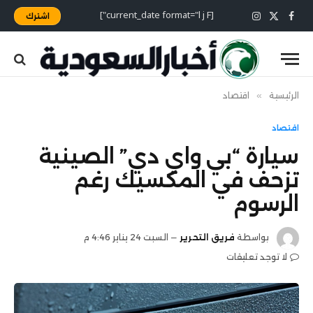
[current_date format="l j F"]
اشترك
X
فيسبوك
الانستغرام
(Twitter)
الرئيسية
»
اقتصاد
اقتصاد
سيارة “بي واي دي” الصينية
تزحف في المكسيك رغم
الرسوم
بواسطة
فريق التحرير
السبت 24 يناير 4:46 م
لا توجد تعليقات