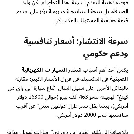
فرصة ذهبية للتقدم بسرعة. هذا النجاح لم يكن وليد
الصدفة، بل نتيجة استراتيجية مدروسة تركز على تقديم
قيمة حقيقية للمستهلك المكسيكي.
سرعة الانتشار: أسعار تنافسية
ودعم حكومي
يكمن أحد أهم أسباب انتشار
السيارات الكهربائية
الصينية
في المكسيك في فروق الأسعار الكبيرة مقارنة
بالبدائل الأخرى. على سبيل المثال، تُباع سيارة “بي واي دي
كينغ” الهجينة بنحو 463 ألف بيزو (حوالي 26300 دولار
أمريكي)، بينما يقل سعر طراز “دولفين ميني” عن أقرب
منافسيها بنحو 2000 دولار أمريكي.
بالإضافة إلى ذلك، تقدم “بي واي دي” خيارات تمويل جذابة