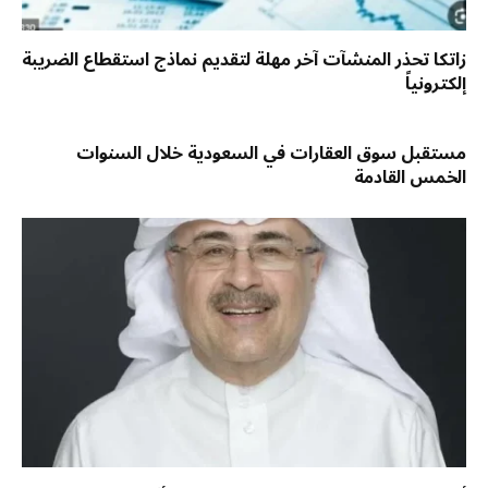
زاتكا تحذر المنشآت آخر مهلة لتقديم نماذج استقطاع الضريبة
إلكترونياً
مستقبل سوق العقارات في السعودية خلال السنوات
الخمس القادمة