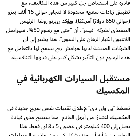
قادرة على امتصاص جزء كبير من هذه التكاليف، مع
تطبيق زيادات سعرية محدودة لا تتجاوز حوالي 15 ألف بيزو
(حوالي 850 دولارًا أمريكيًا). ويؤكد روبرتو روشا، الرئيس
التنفيذي لشركة “فيمو”، أن “حتى مع رسوم 50%، سيواصل
اللاعبون الكبار الرهان على السوق”. هذا يشير إلى أن
الشركات الصينية لديها هوامش ربح تسمح لها بالتعامل مع
هذه الرسوم دون التأثير بشكل كبير على قدرتها التنافسية.
مستقبل السيارات الكهربائية في
المكسيك
تخطط “بي واي دي” لإطلاق تقنيات شحن سريع جديدة في
المكسيك اعتبارًا من أبريل القادم، مما سيتيح مدى قيادة
يصل إلى 400 كيلومتر في غضون 5 دقائق فقط. هذا
التطور من شأنه أن يعزز بشكل كبير من جاذبية
السيارات