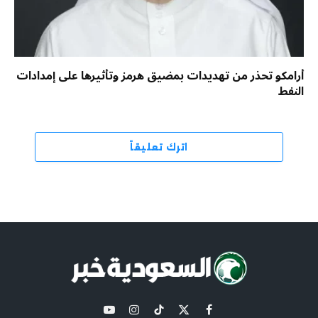
أرامكو تحذر من تهديدات بمضيق هرمز وتأثيرها على إمدادات
النفط
اترك تعليقاً
X
فيسبوك
تيكتوك
الانستغرام
يوتيوب