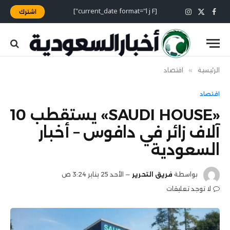
[current_date format="l j F"]
اشترك
X
فيسبوك
الانستغرام
(Twitter)
الرئيسية
»
اقتصاد
اقتصاد
«SAUDI HOUSE» يستقطب 10
آلاف زائر في دافوس – أخبار
السعودية
بواسطة
فريق التحرير
الأحد 25 يناير 3:24 ص
لا توجد تعليقات