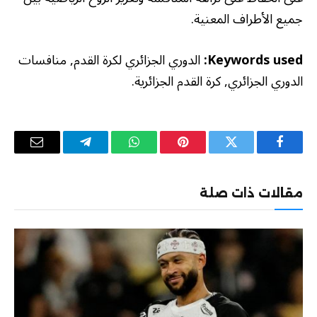
جميع الأطراف المعنية.
Keywords used:
الدوري الجزائري لكرة القدم, منافسات
الدوري الجزائري, كرة القدم الجزائرية.
فيسبوك
تويتر
بينتيريست
واتساب
تيلقرام
البريد
الإلكترو
مقالات ذات صلة