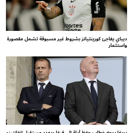
ديباي يفاجئ كورينثيانز بشروط غير مسبوقة تشمل مقصورة
واستثمار
يويفا يوجه خطاب حفظ أدلة إلى فيفا ويهدد مستقبل إنفانتينو