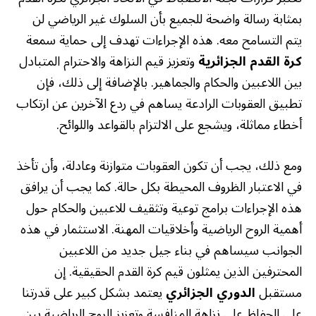
بمثابة رسالة واضحة للجميع بأن السلوك غير الرياضي لن
يتم التسامح معه. هذه الإجراءات تهدف إلى حماية سمعة
كرة القدم الجزائرية
وتعزيز قيم النزاهة والاحترام المتبادل
بين اللاعبين والحكام والجماهير. بالإضافة إلى ذلك، فإن
تطبيق العقوبات الرادعة يساهم في ردع الآخرين عن ارتكاب
أخطاء مماثلة، ويشجع على الالتزام بالقواعد واللوائح.
ومع ذلك، يجب أن تكون العقوبات متوازنة وعادلة، وأن تأخذ
في الاعتبار الظروف المحيطة بكل حالة. كما يجب أن يرافق
هذه الإجراءات برامج توعية وتثقيف للاعبين والحكام حول
أهمية الروح الرياضية وأخلاقيات المهنة. الاستثمار في هذه
الجوانب سيساهم في بناء جيل جديد من اللاعبين
المحترفين الذين يمثلون قيم كرة القدم الحقيقية. إن
مستقبل
الدوري الجزائري
يعتمد بشكل كبير على قدرتنا
على الحفاظ على نزاهة المنافسة وتعزيز الروح الرياضية بين