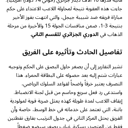
مالية قدرها 10 آلاف دينار جزائري (حوالي 74 دولاراً أمريكياً).
جاءت هذه العقوبة نتيجة لمحاولة اللاعب الاعتداء على حكم
مباراة فريقه ضد شبيبة جيجل، والتي انتهت بفوز الأخير
بنتيجة 3-1، ضمن منافسات الجولة 15 والأخيرة من مرحلة
الذهاب في
الدوري الجزائري للقسم الثاني
.
تفاصيل الحادث وتأثيره على الفريق
تشير التقارير إلى أن يصغر حاول البصق على الحكم وتوجيه
عبارات شتم إليه بعد حصوله على البطاقة الحمراء. هذا
التصرف يعتبر خرقاً واضحاً لقواعد السلوك الرياضي،
واستدعى رد فعل سريع وحاسم من قبل لجنة الانضباط.
إيقاف اللاعب لمدة طويلة كهذه يمثل ضربة قوية لمولودية
باتنة، التي تعتمد على خدماته في خط الوسط، خاصة وأن
الفريق يحتل المركز الثاني في جدول الترتيب بفارق نقطتين
فقط عن المتصدر بسكرة. غياب يصغر سيضع ضغطاً