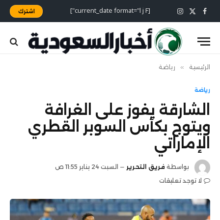
[current_date format="l j F"]
اشترك
X
فيسبوك
الانستغرام
(Twitter)
الرئيسية
»
رياضة
رياضة
الشارقة يفوز على الغرافة
ويتوج بكأس السوبر القطري
الإماراتي
بواسطة
فريق التحرير
السبت 24 يناير 11:55 ص
لا توجد تعليقات