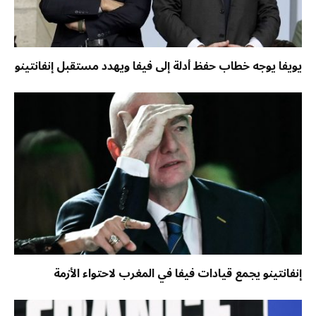
يويفا يوجه خطاب حفظ أدلة إلى فيفا ويهدد مستقبل إنفانتينو
إنفانتينو يجمع قيادات فيفا في المغرب لاحتواء الأزمة