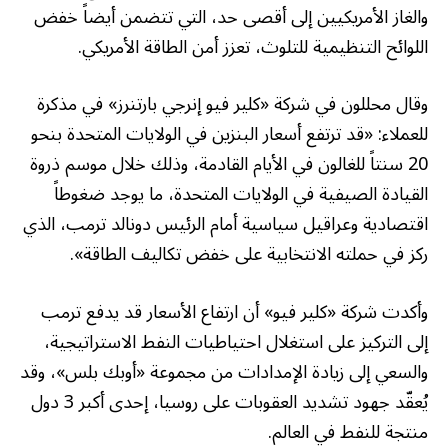
والغاز الأمريكيين إلى أقصى حد، التي تتضمن أيضاً خفض
اللوائح التنظيمية للتلوث، تعزز أمن الطاقة الأمريكي.
وقال محللون في شركة «كلير فيو إنرجي بارتنرز» في مذكرة
للعملاء: «قد ترتفع أسعار البنزين في الولايات المتحدة بنحو
20 سنتاً للغالون في الأيام القادمة، وذلك خلال موسم ذروة
القيادة الصيفية في الولايات المتحدة، ما يوجد ضغوطاً
اقتصادية وعراقيل سياسية أمام الرئيس دونالد ترمب، الذي
ركز في حملته الانتخابية على خفض تكاليف الطاقة».
وأكدت شركة «كلير فيو» أن ارتفاع الأسعار قد يدفع ترمب
إلى التركيز على استغلال احتياطيات النفط الاستراتيجية،
والسعي إلى زيادة الإمدادات من مجموعة «أوبك بلس»، وقد
يُعقّد جهود تشديد العقوبات على روسيا، إحدى أكبر 3 دول
منتجة للنفط في العالم.