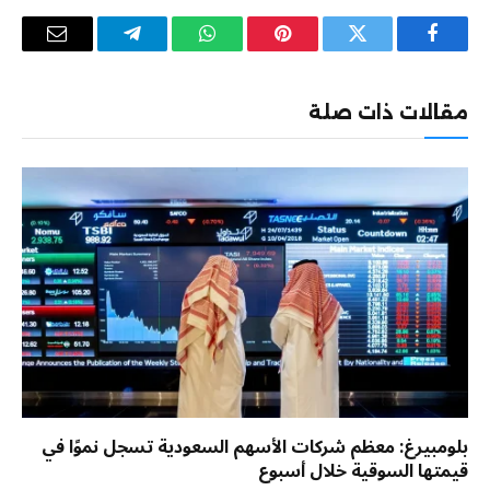
فيسبوك
تويتر
بينتيريست
واتساب
تيلقرام
البريد
الإلكترو
مقالات ذات صلة
بلومبيرغ: معظم شركات الأسهم السعودية تسجل نموًا في
قيمتها السوقية خلال أسبوع