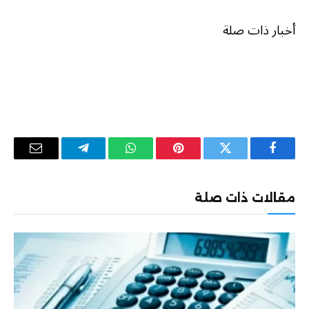
أخبار ذات صلة
فيسبوك
تويتر
بينتيريست
واتساب
تيلقرام
البريد
الإلكترو
مقالات ذات صلة