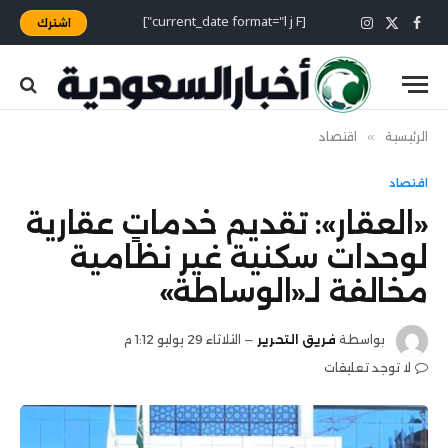
[current_date format="l j F"]
اشترك
X
فيسبوك
الانستغرام
(Twitter)
الرئيسية
»
اقتصاد
اقتصاد
«العقار»: تقديم خدماتٍ عقارية
لوحدات سكنية غير نظامية
مخالفة لـ«الوساطة»
بواسطة
فريق التحرير
الثلاثاء 29 يوليو 1:12 م
لا توجد تعليقات