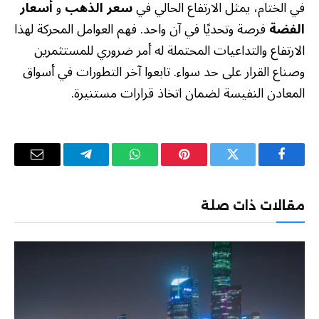
في الختام، يمثل الارتفاع الحالي في
سعر الذهب
و
أسعار
الفضة
فرصة وتحديًا في آن واحد. فهم العوامل المحركة لهذا
الارتفاع والتداعيات المحتملة له أمر ضروري للمستثمرين
وصناع القرار على حد سواء. تابعوا آخر التطورات في أسواق
المعادن النفيسة لضمان اتخاذ قرارات مستنيرة.
فيسبوك
تويتر
بينتيريست
واتساب
تيلقرام
البريد
الإلكترو
مقالات ذات صلة