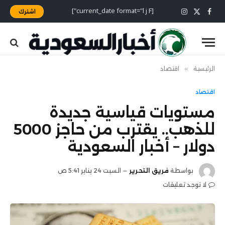
[current_date format="l j F"]
اشترك
X
فيسبوك
الانستغرام
(Twitter)
الرئيسية
»
اقتصاد
اقتصاد
مستويات قياسية جديدة
للذهب.. يقترب من حاجز 5000
دولار – أخبار السعودية
بواسطة
فريق التحرير
السبت 24 يناير 5:41 ص
لا توجد تعليقات