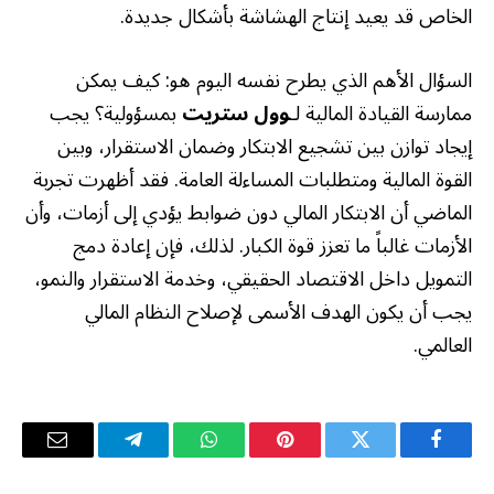
الخاص قد يعيد إنتاج الهشاشة بأشكال جديدة.
السؤال الأهم الذي يطرح نفسه اليوم هو: كيف يمكن
ممارسة القيادة المالية لـ
وول ستريت
بمسؤولية؟ يجب
إيجاد توازن بين تشجيع الابتكار وضمان الاستقرار، وبين
القوة المالية ومتطلبات المساءلة العامة. فقد أظهرت تجربة
الماضي أن الابتكار المالي دون ضوابط يؤدي إلى أزمات، وأن
الأزمات غالباً ما تعزز قوة الكبار. لذلك، فإن إعادة دمج
التمويل داخل الاقتصاد الحقيقي، وخدمة الاستقرار والنمو،
يجب أن يكون الهدف الأسمى لإصلاح النظام المالي
العالمي.
فيسبوك
تويتر
بينتيريست
واتساب
تيلقرام
البريد
الإلكترو