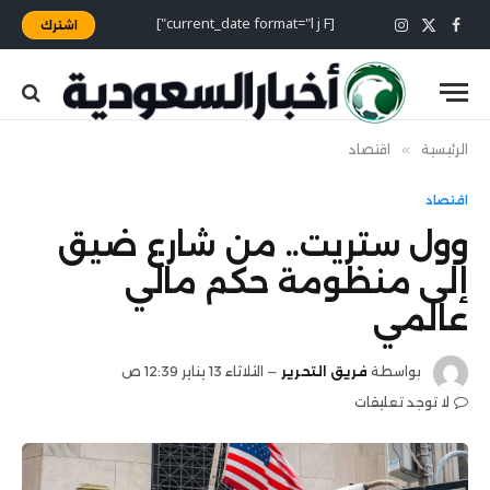
[current_date format="l j F"]
اشترك
X
فيسبوك
الانستغرام
(Twitter)
الرئيسية
»
اقتصاد
اقتصاد
وول ستريت.. من شارع ضيق
إلى منظومة حكم مالي
عالمي
بواسطة
فريق التحرير
الثلاثاء 13 يناير 12:39 ص
لا توجد تعليقات