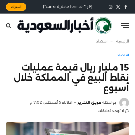
[current_date format="l j F"]
اشترك
X
فيسبوك
الانستغرام
(Twitter)
الرئيسية
»
اقتصاد
اقتصاد
15 مليار ريال قيمة عمليات
نقاط البيع في المملكة خلال
أسبوع
بواسطة
فريق التحرير
الثلاثاء 5 أغسطس 7:02 م
لا توجد تعليقات