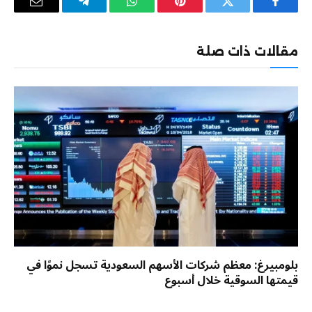
فيسبوك
تويتر
بينتيريست
واتساب
تيلقرام
البريد
الإلكترو
مقالات ذات صلة
بلومبيرغ: معظم شركات الأسهم السعودية تسجل نموًا في
قيمتها السوقية خلال أسبوع