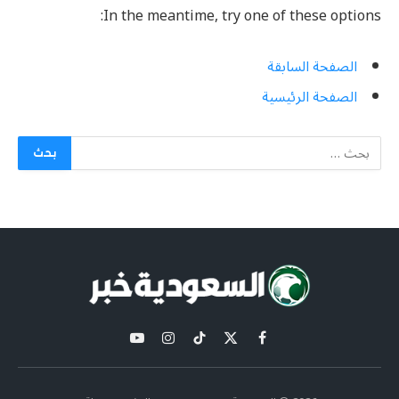
In the meantime, try one of these options:
الصفحة السابقة
الصفحة الرئيسية
X
فيسبوك
تيكتوك
الانستغرام
يوتيوب
(Twitter)