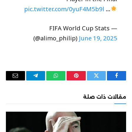
pic.twitter.com/0yuF4M5b9l
…
— FIFA World Cup Stats
(@alimo_philip)
June 19, 2025
فيسبوك
تويتر
بينتيريست
واتساب
تيلقرام
البريد
الإلكترو
مقالات ذات صلة