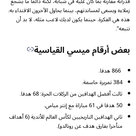
قدراته مقارنة بما كان عليه في شبابه، لكنه دائما ما يشجع
زملاءه ويسعى لمساندتهم، بينما يحاول الآخرون الاقتداء به.
هذه هي الفكرة. حينما يكون لديك لاعب مثله، لا بد أن
تتبعه”.
بعض أرقام ميسي القياسية
866 هدفا.
384 تمريرة حاسمة.
ثالث أفضل الهدافين من الركلات الحرة: 68 هدفا.
50 هدفا في 61 مباراة مع إنتر ميامي.
ثاني الهدافين التاريخيين لكأس العالم للأندية (6 أهداف
متأخرا بفارق هدف عن رونالدو).