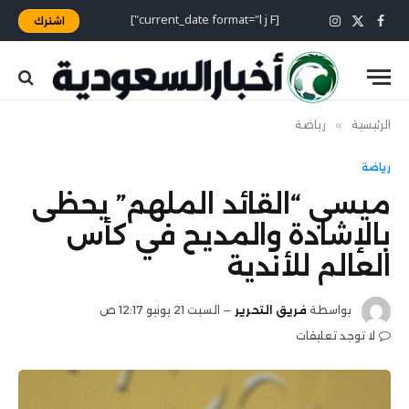
[current_date format="l j F"]
اشترك
X
فيسبوك
الانستغرام
(Twitter)
الرئيسية
»
رياضة
رياضة
ميسي “القائد الملهم” يحظى
بالإشادة والمديح في كأس
العالم للأندية
بواسطة
فريق التحرير
السبت 21 يونيو 12:17 ص
لا توجد تعليقات