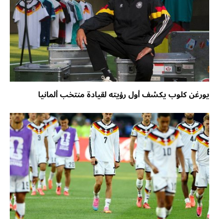
يورغن كلوب يكشف أول رؤيته لقيادة منتخب ألمانيا