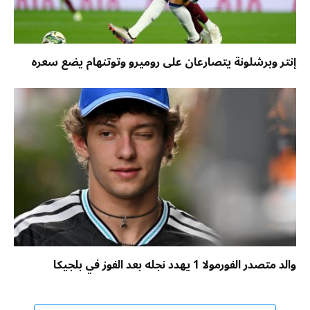
إنتر وبرشلونة يتصارعان على روميرو وتوتنهام يضع سعره
والد متصدر الفورمولا 1 يهدد نجله بعد الفوز في بلجيكا