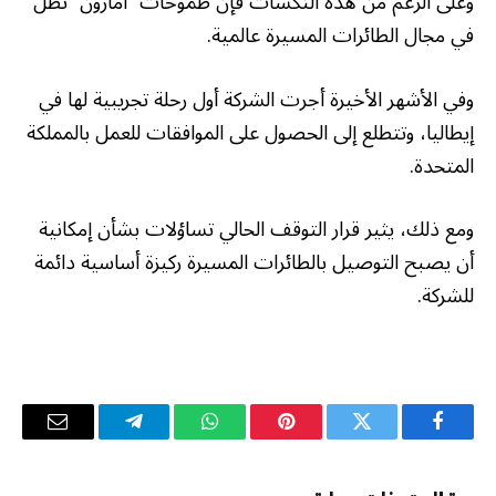
وعلى الرغم من هذه النكسات فإن طموحات “أمازون” تظل
في مجال الطائرات المسيرة عالمية.
وفي الأشهر الأخيرة أجرت الشركة أول رحلة تجريبية لها في
إيطاليا، وتتطلع إلى الحصول على الموافقات للعمل بالمملكة
المتحدة.
ومع ذلك، يثير قرار التوقف الحالي تساؤلات بشأن إمكانية
أن يصبح التوصيل بالطائرات المسيرة ركيزة أساسية دائمة
للشركة.
فيسبوك
تويتر
بينتيريست
واتساب
تيلقرام
البريد
الإلكترو