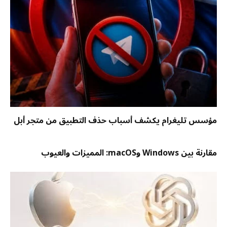
مؤسس تليغرام يكشف أسباب حذف التطبيق من متجر أبل
مقارنة بين Windows وmacOS: المميزات والعيوب