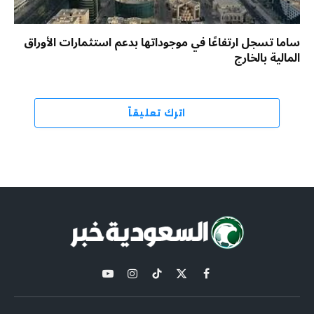
ساما تسجل ارتفاعًا في موجوداتها بدعم استثمارات الأوراق
المالية بالخارج
اترك تعليقاً
X
فيسبوك
تيكتوك
الانستغرام
يوتيوب
(Twitter)