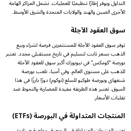
التداول ويوفر إطارًا تنظيميًا للعمليات. تشمل المراكز الهامة
الأخرى الصين والهند والولايات المتحدة والشرق الأوسط.
سوق العقود الآجلة
توفر سوق العقود الآجلة للمستثمرين فرصة لشراء وبيع
الذهب بسعر ثابت لتسليم في تاريخ مستقبلي محدد. تعتبر
بورصة “كومكس” في نيويورك أكبر سوق للعقود الآجلة
للذهب على مستوى العالم. وفي آسيا، تلعب بورصة
شنغهاي وبورصة طوكيو للسلع (توكوم) دورًا بارزًا في هذا
السوق. تعتبر هذه الطريقة مفيدة للمضاربة والتحوط ضد
تقلبات الأسعار.
المنتجات المتداولة في البورصة (ETFs)
تعتبر المنتجات المتداولة في البورصة، وخاصة صناديق