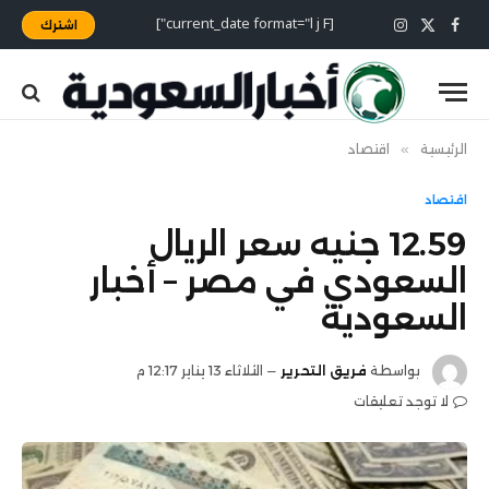
[current_date format="l j F"]
اشترك
X
فيسبوك
الانستغرام
(Twitter)
الرئيسية
»
اقتصاد
اقتصاد
12.59 جنيه سعر الريال
السعودي في مصر – أخبار
السعودية
بواسطة
فريق التحرير
الثلاثاء 13 يناير 12:17 م
لا توجد تعليقات