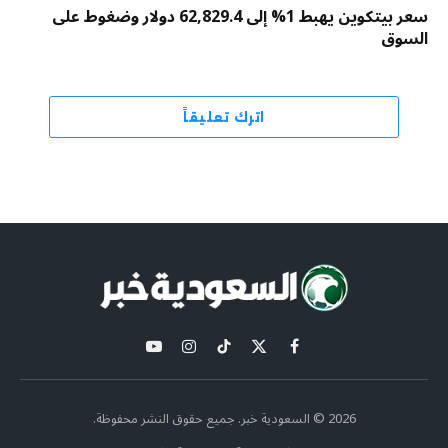
سعر بيتكوين يهبط 1% إلى 62,829.4 دولار وضغوط على
السوق
اترك تعليقاً
X
فيسبوك
تيكتوك
الانستغرام
يوتيوب
(Twitter)
2026 © السعودية خبر. جميع حقوق النشر محفوظة.