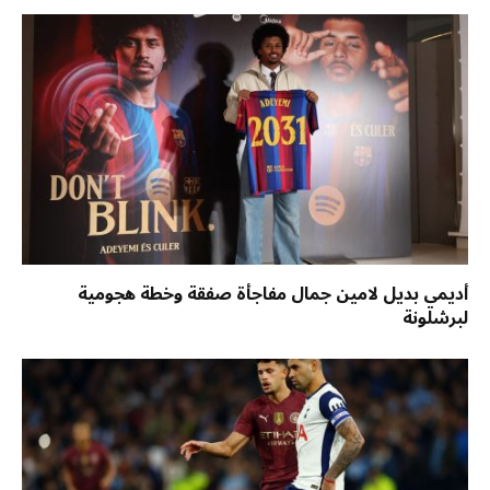
أديمي بديل لامين جمال مفاجأة صفقة وخطة هجومية
لبرشلونة