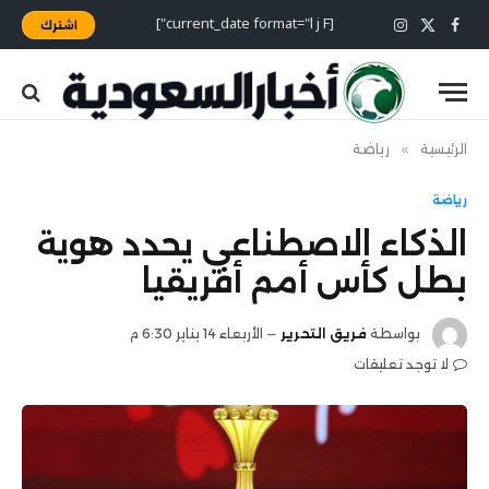
[current_date format="l j F"]
اشترك
X
فيسبوك
الانستغرام
(Twitter)
الرئيسية
»
رياضة
رياضة
الذكاء الاصطناعي يحدد هوية
بطل كأس أمم أفريقيا
بواسطة
فريق التحرير
الأربعاء 14 يناير 6:30 م
لا توجد تعليقات