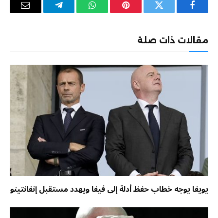
فيسبوك
تويتر
بينتيريست
واتساب
تيلقرام
البريد
الإلكترو
مقالات ذات صلة
يويفا يوجه خطاب حفظ أدلة إلى فيفا ويهدد مستقبل إنفانتينو