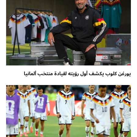
يورغن كلوب يكشف أول رؤيته لقيادة منتخب ألمانيا