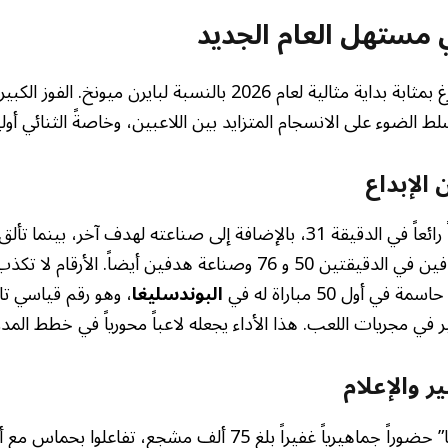
 مستهل العام الجديد
كانت مباراة فولفسبورغ بمثابة بداية مثالية لعام 2026 بالنسبة لبايرن ميون
ط الضوء على الانسجام المتزايد بين اللاعبين، وخاصةً الثنائي أولي
الإبداع
لويس دياز سجل هدفاً رائعاً في الدقيقة 31، بالإضافة إلى صناعته لهدف آخر،
استثنائي بتسجيل هدفين في الدقيقتين 50 و 76 وصناعة هدفين أيضا
البوندسليغا
، وهو رقم قياسي ت
ير في مجريات اللعب. هذا الأداء يجعله لاعباً محورياً في خطط الم
ر والإعلام
شهد ملعب “أليانز أرينا” حضوراً جماهيرياً غفيراً بلغ 75 ألف مشجع، 