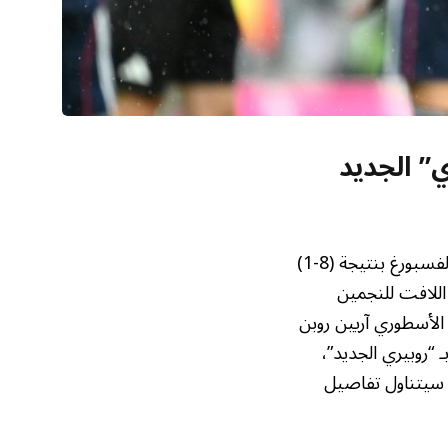
ي” الجديد
شهد عشاق كرة القدم الألمانية بداية عام جديدة مبهرة مع اكتساح بايرن ميونخ لفريق فولفسبورغ بنتيجة (8-1)
 اللافت للنجمين
 الأسطوري آريين روبن
 “روبيري الجديد”،
ل سيتناول تفاصيل