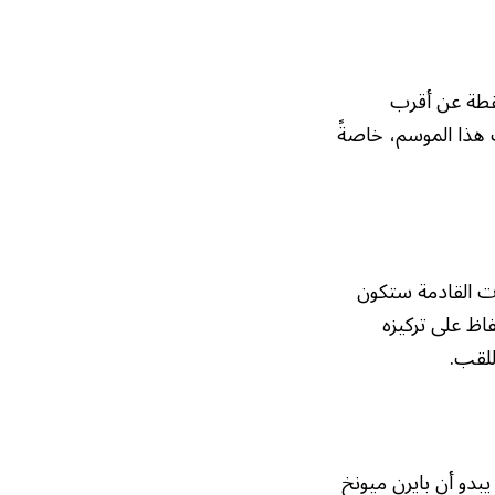
فسبورغ عزز صدارة بايرن ميونخ للدوري الألماني بفارق مريح يصل إلى 11 نقطة عن أقرب
ب هذا الموسم، خاصةً
يات القادمة ستكون
فاظ على تركيزه
للقب.
بدو أن بايرن ميونخ