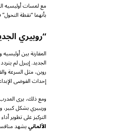
مع لمسات أوليسيه الساح
بأنهما “نقطة التحول” 
“روبيري الجديد
المقارنة بين أوليسيه 
الجديد. إيبرل لم يترد
روبن، مثل السرعة وال
إحداث الفوضى الإبدا
ومع ذلك، يرى المدرب 
وريبيري بشكل كبير، و
التركيز على تطوير أدا
الألماني
يشهد منافسة ق