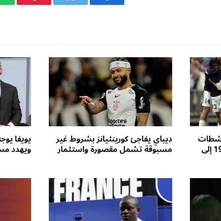
فيسبوك
تويتر
بينتيريست
نشطات
ديباي يفاجئ كورينثيانز بشروط غير
يويفا يوج
منتخب فرنسا ومونديال 1998 إلى
مسبوقة تشمل مقصورة واستثمار
ويهدد مست