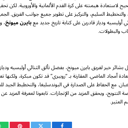
ح لاستعادة هيمنته على كرة القدم الألمانية والأوروبية. لكن ت
، والتخطيط السليم، والتركيز على تطوير جميع جوانب الفريق. الجمي
ائي أوليسيه ودياز قادرين على كتابة تاريخ جديد مع
بايرن ميونخ
، و
اب والبطولات.
ل بشائر خير لفريق بايرن ميونخ، بفضل تألق الثنائي أوليسيه ودياز 
دة أمجاد الماضي. المقارنة بـ “روبيري” قد تكون مبكرة، ولكنها تع
اعبان. مع الحفاظ على الصدارة في البوندسليغا، والتخطيط الجيد ل
ة التتويج، ويحقق المزيد من الإنجازات. تابعونا لمعرفة المزيد عن
 المثير.