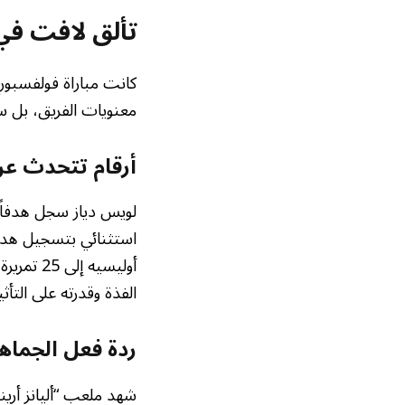
تألق لافت في
معنويات الفريق، بل سل
أرقام تتحدث عن 
أوليسيه إلى 25 تمريرة حاسمة في أول 50 مباراة له في
الفذة وقدرته على التأث
ردة فعل الجماهي