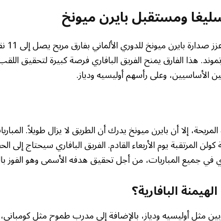
سليغا ومستقبل بايرن ميونخ
الفوز على فول
موند. هذا الفارق يمنح الفريق البافاري فرصة كبيرة لتحقيق اللق
بين الأساسيين، وعلى رأسهم أوليسيه ودياز.
لمريحة، إلا أن بايرن ميونخ يدرك أن الطريق لا يزال طويلاً. المبار
لن المرتقبة يوم الأربعاء القادم. الفريق البافاري سيحتاج إلى الح
وي في جميع المباريات، من أجل تحقيق هدفه الأسمى وهو الفوز با
هيمنة البافارية؟
ين مثل أوليسيه ودياز، بالإضافة إلى مدرب طموح مثل كومباني، ي