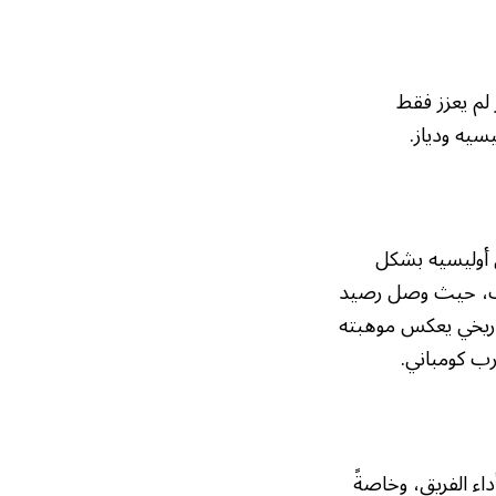
خ. الفوز الكبير لم يعزز فقط
سيه ودياز.
 بينما تألق أوليسيه بشكل
ً. الأرقام لا تكذب، حيث وصل رصيد
اريخي يعكس موهبته
درب كومباني.
تفاعلوا بحماس مع أداء الفريق، وخاصةً