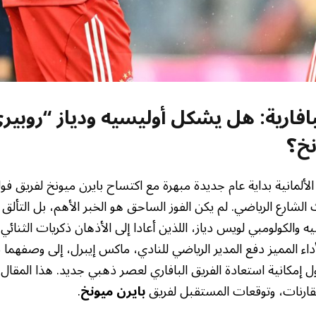
بافارية: هل يشكل أوليسيه ودياز “روبير
نخ؟
الشارع الرياضي. لم يكن الفوز الساحق هو الخبر الأهم، بل التألق
ه والكولومبي لويس دياز، اللذين أعادا إلى الأذهان ذكريات الثنائي
داء المميز دفع المدير الرياضي للنادي، ماكس إيبرل، إلى وصفهما بـ
 حول إمكانية استعادة الفريق البافاري لعصر ذهبي جديد. هذا المقا
لمقارنات، وتوقعات المستقبل لفريق
بايرن ميونخ
.