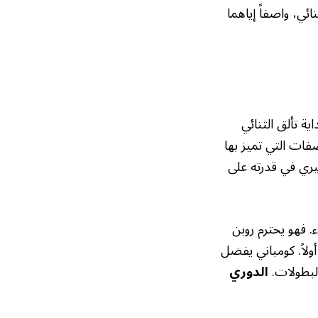
ائي، واصفاً إياهما
ة تألق الثنائي
صفات التي تميز بها
يري في قدرته على
 فهو يحترم روبن
ولاً. كومباني يفضل
البطولات.
الدوري