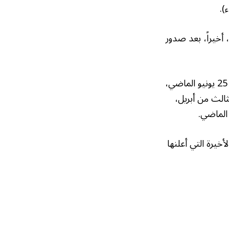
).
ستوى في 15 أسبوعاً مقابل الين، أخيراً، بعد صدور
وانخفض اليورو في أحدث تعاملاته 0.27 % إلى 1.1631 دولار، وهو أدنى مستوى له منذ 25 يونيو الماضي،
لى مستوى له منذ الثالث من أبريل،
أخيرة التي أعلنها