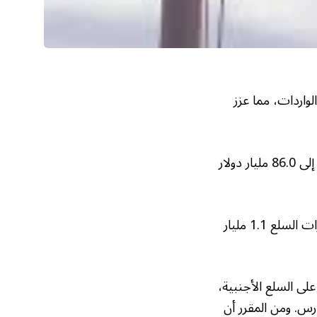
واردات، مما عزز
وذكر مكتب الإحصاء التابع لوزارة التجارة، أن العجز في تجارة السلع تقلص بنسبة 10.8% إلى 86.0 مليار دولار
وانخفضت واردات السلع بمقدار 11.5 مليار دولار إلى 264.2 مليار دولار، وتراجعت صادرات السلع 1.1 مليار
لى السلع الأجنبية،
 الربع من يناير إلى مارس. ومن المقرر أن