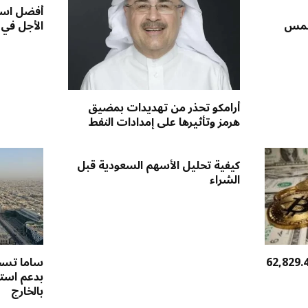
أفضل است
لخمس
الأجل في
أرامكو تحذر من تهديدات بمضيق
هرمز وتأثيرها على إمدادات النفط
كيفية تحليل الأسهم السعودية قبل
الشراء
عر بيتكوين يهبط 1% إلى 62,829.4
ساما تسجل
بدعم استث
بالخارج