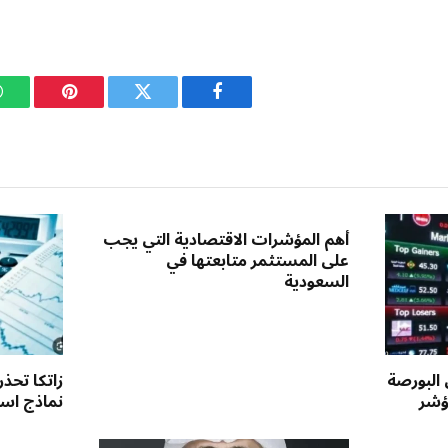
فيسبوك
تويتر
بينتيريست
أهم المؤشرات الاقتصادية التي يجب
على المستثمر متابعتها في
السعودية
 البورصة
زاتكا تحذ
ؤشر
نماذج استق