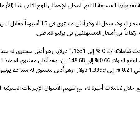
تقديراتها المسبقة للناتج المحلي الإجمالي للربع الثاني غدا (الأربعاء
وعلى صعيد تداولات أسعار الدولا، سجّل الدولار أعلى م
ارتفاعاً في أسعار المستهلكين في يونيو الماضي.
ومقابل العملة اليابانية، ارتفع الدولار 0.66% إلى 148.68 ين، وهو أع
ونيو الماضي.
ع خلال تعاملات أخيرة له، مع تقييم الأسواق الإجراءات الجمركية ال