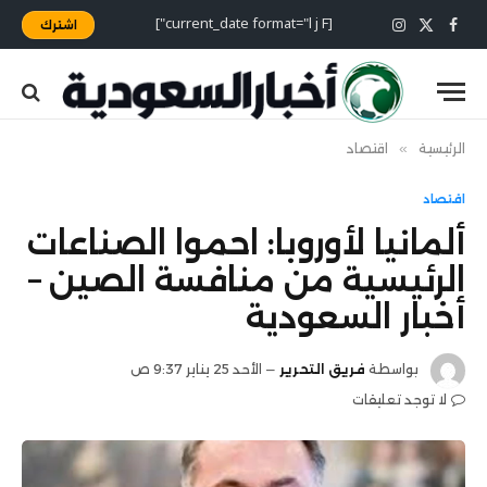
[current_date format="l j F"]
اشترك
X
فيسبوك
الانستغرام
(Twitter)
الرئيسية
»
اقتصاد
اقتصاد
ألمانيا لأوروبا: احموا الصناعات
الرئيسية من منافسة الصين –
أخبار السعودية
بواسطة
فريق التحرير
الأحد 25 يناير 9:37 ص
لا توجد تعليقات