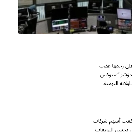
 على زخمها عقب
اد مؤشر “ستوكس
، حيث ارتفعت أسهم شركات
0.3%. يعود هذا الارتفاع إلى تحسن التوقعات