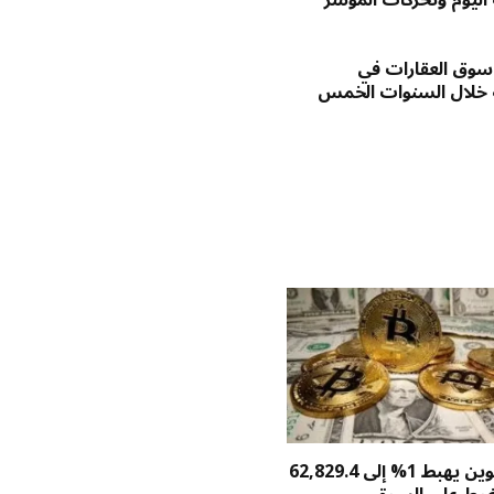
وق العقارات في
 خلال السنوات الخمس
سعر بيتكوين يهبط 1% إلى 62,829.4