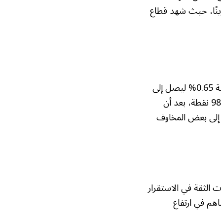
ينًا، حيث شهد قطاع
استقر مؤشر “داكس” الألماني عند 24370 نقطة، بينما ارتفع مؤشر “كاك” الفرنسي بنسبة 0.65% ليصل إلى
8294 نقطة. في المقابل، انخفض مؤشر “فوتسي” البريطاني بنسبة 0.3% ليصل إلى 9883 نقطة، بعد أن
د هذا التراجع إلى بعض المخاوف
ت الثقة في الاستقرار
هم في ارتفاع