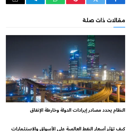
فيسبوك
تويتر
بينتيريست
واتساب
تيلقرام
البريد
الإلكترو
مقالات ذات صلة
النظام يحدد مصادر إيرادات الدولة وخارطة الإنفاق
كيف تؤثر أسعار النفط العالمية على الأسواق والاستثمارات