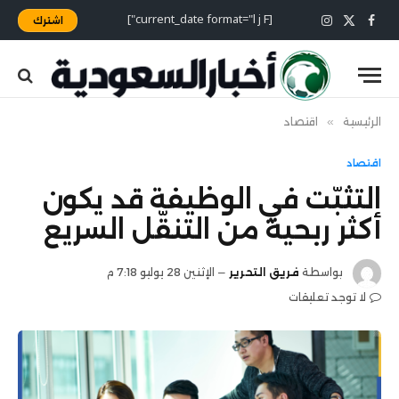
[current_date format="l j F"]
اشترك
X
فيسبوك
الانستغرام
(Twitter)
الرئيسية
»
اقتصاد
اقتصاد
التثبّت في الوظيفة قد يكون
أكثر ربحية من التنقّل السريع
بواسطة
فريق التحرير
الإثنين 28 يوليو 7:18 م
لا توجد تعليقات