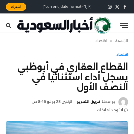
[current_date format="l j F"]
اشترك
X
فيسبوك
الانستغرام
(Twitter)
الرئيسية
»
اقتصاد
اقتصاد
القطاع العقاري في أبوظبي
يسجل أداء استثنائيا في
النصف الأول
بواسطة
فريق التحرير
الإثنين 28 يوليو 8:46 ص
لا توجد تعليقات