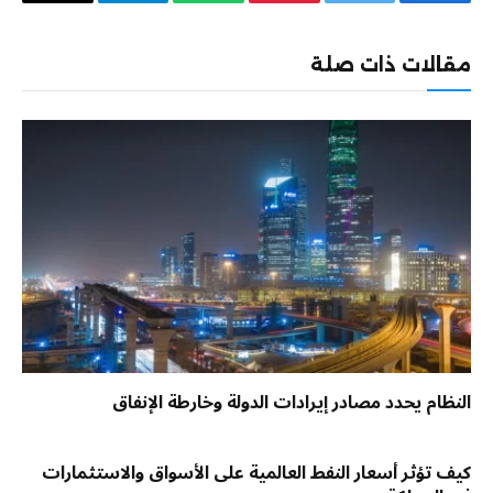
فيسبوك
تويتر
بينتيريست
واتساب
تيلقرام
البريد
الإلكترو
مقالات ذات صلة
النظام يحدد مصادر إيرادات الدولة وخارطة الإنفاق
كيف تؤثر أسعار النفط العالمية على الأسواق والاستثمارات