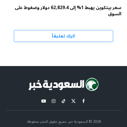
سعر بيتكوين يهبط 1% إلى 62,829.4 دولار وضغوط على
السوق
اترك تعليقاً
X
فيسبوك
تيكتوك
الانستغرام
يوتيوب
(Twitter)
2026 © السعودية خبر. جميع حقوق النشر محفوظة.