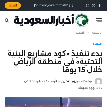
[current_date format="l j F"]
اشترك
X
فيسبوك
الانستغرام
(Twitter)
الرئيسية
»
اقتصاد
اقتصاد
بدء تنفيذ «كود مشاريع البنية
التحتية» في منطقة الرياض
خلال 15 يومًا
بواسطة
فريق التحرير
الأربعاء 23 يوليو 3:38 ص
لا توجد تعليقات