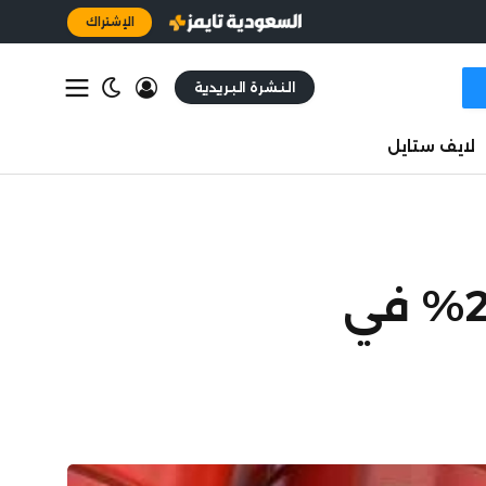
الإشتراك
النشرة البريدية
لايف ستايل
«برنت» يقترب من 80 دولاراً.. قفزت أسعاره 26.5% في