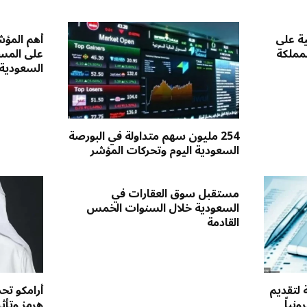
ية على
أهم المؤش
لمملكة
على المست
السعودية
254 مليون سهم متداولة في البورصة
السعودية اليوم وتحركات المؤشر
مستقبل سوق العقارات في
السعودية خلال السنوات الخمس
القادمة
 لتقديم
أرامكو ت
نياً
هرمز وتأث