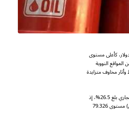
سعار نفط «برنت» خلال تداولاته اليوم (الإثنين)، ليصل سعر البرميل إلى 79.33 دولار، كأعلى مستوى
الماضي، يأتي ذلك بعدما شنّت الولايات المتحدة ضربات جوية استهدفت 3 من المواقع النووية
وأثار مخاوف متزايدة
ووفقاً لرصد «عكاظ»، فإن إجمالي الارتفاعات التي حققها النفط خلال تداولاته في يونيو الجاري بلغ 26.5%، إذ
أغلق «برنت» في مايو عند 62.71 دولار للبرميل، فيما لامس خلال تداولاته اليوم (الإثنين) مستوى 79.326