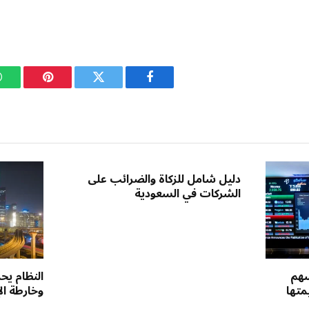
فيسبوك
تويتر
بينتيريست
دليل شامل للزكاة والضرائب على
الشركات في السعودية
سهم
النظام يحد
متها
وخارطة ال