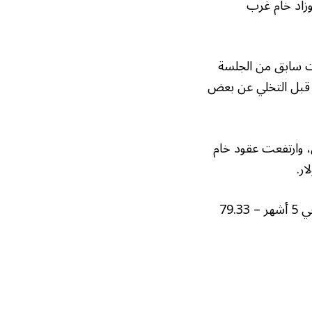
0.%، لتبلغ 77.73 دولار للبرميل، وزاد خام غرب
كذلك خام غرب تكساس الوسيط أكثر من 3% في وقت سابق من الجلسة
دولار للبرميل، على الترتيب، وهي أعلى مستويات في 5 أشهر، قبل التخلي عن بعض
ار، بنسبة 1.15%، لتبلغ 76.35 دولار للبرميل، وارتفعت عقود خام
• أسعار نفط برنت: – ربحت 26.5% خلال يونيو – كسبت 16.62 دولار – أعلى مستوى في 5 أشهر – 79.33