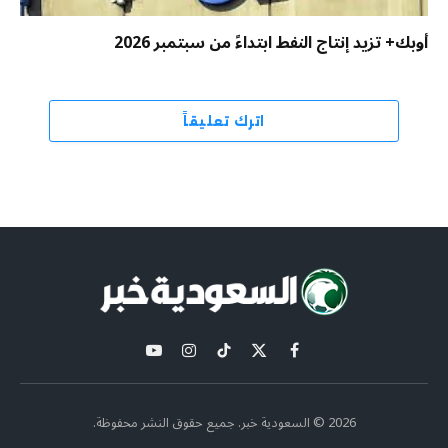
أوبك+ تزيد إنتاج النفط ابتداءً من سبتمبر 2026
اترك تعليقاً
X
فيسبوك
تيكتوك
الانستغرام
يوتيوب
(Twitter)
2026 © السعودية خبر. جميع حقوق النشر محفوظة.