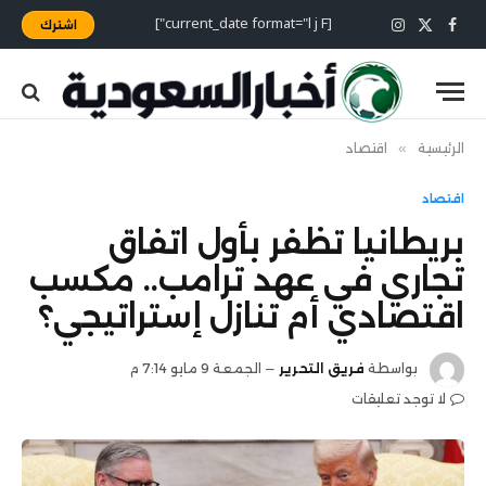
[current_date format="l j F"]
اشترك
X
فيسبوك
الانستغرام
(Twitter)
الرئيسية
»
اقتصاد
اقتصاد
بريطانيا تظفر بأول اتفاق
تجاري في عهد ترامب.. مكسب
اقتصادي أم تنازل إستراتيجي؟
بواسطة
فريق التحرير
الجمعة 9 مايو 7:14 م
لا توجد تعليقات