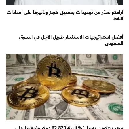
أرامكو تحذر من تهديدات بمضيق هرمز وتأثيرها على إمدادات
النفط
أفضل استراتيجيات الاستثمار طويل الأجل في السوق
السعودي
سعر بيتكوين يهبط 1% إلى 62,829.4 دولار وضغوط على