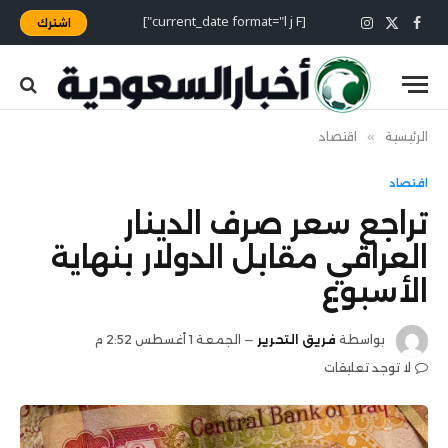
[current_date format="l j F"]
اشترك
X
فيسبوك
الانستغرام
(Twitter)
الرئيسية
»
اقتصاد
اقتصاد
تراجع سعر صرف الدينار
العراقي مقابل الدولار بنهاية
الأسبوع
بواسطة
فريق التحرير
الجمعة 1 أغسطس 2:52 م
لا توجد تعليقات