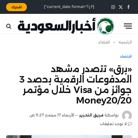
[current_date format="l j F"]
اشترك
X
فيسبوك
الانستغرام
(Twitter)
الرئيسية
»
اقتصاد
اقتصاد
«ﺑرق» ﺗﺗﺻدر ﻣﺷﮭد
اﻟﻣدﻓوﻋﺎت اﻟرﻗﻣﯾﺔ ﺑﺣﺻد 3
جوائز من Visa خلال مؤتمر
Money20/20
بواسطة
فريق التحرير
الأربعاء 17 سبتمبر 11:27 ص
لا توجد تعليقات