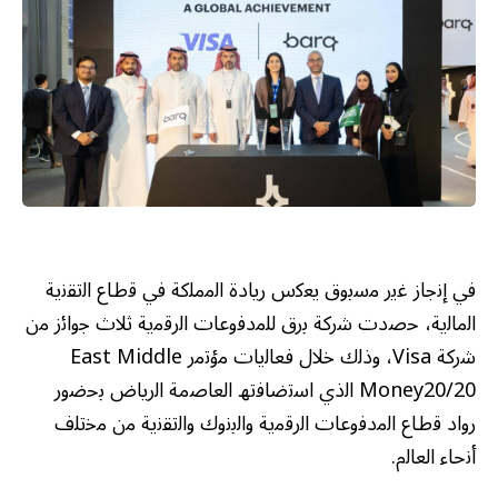
ﻓﻲ إﻧﺟﺎز ﻏﯾر ﻣﺳﺑوق ﯾﻌﻛس رﯾﺎدة اﻟﻣﻣﻠﻛﺔ ﻓﻲ ﻗطﺎع اﻟﺗﻘﻧﯾﺔ
اﻟﻣﺎﻟﯾﺔ، ﺣﺻدت ﺷرﻛﺔ ﺑرق ﻟﻠﻣدﻓوﻋﺎت اﻟرﻗﻣﯾﺔ ﺛﻼث ﺟواﺋز ﻣن
ﺷرﻛﺔ Visa، وذﻟك ﺧﻼل ﻓﻌﺎﻟﯾﺎت ﻣؤﺗﻣر East Middle
Money20/20 اﻟذي اﺳﺗﺿﺎﻓﺗﮫ اﻟﻌﺎﺻﻣﺔ اﻟرﯾﺎض ﺑﺣﺿور
رواد ﻗطﺎع اﻟﻣدﻓوﻋﺎت اﻟرﻗﻣﯾﺔ واﻟﺑﻧوك واﻟﺗﻘﻧﯾﺔ ﻣن ﻣﺧﺗﻠف
أﻧﺣﺎء اﻟﻌﺎﻟم.