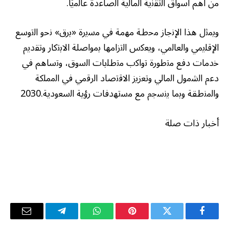
ﻣن أھم أﺳواق اﻟﺗﻘﻧﯾﺔ اﻟﻣﺎﻟﯾﺔ اﻟﺻﺎﻋدة ﻋﺎﻟﻣﯾًﺎ.
وﯾﻣﺛل ھذا اﻹﻧﺟﺎز ﻣﺣطﺔ ﻣﮭﻣﺔ ﻓﻲ ﻣﺳﯾرة «ﺑرق» ﻧﺣو اﻟﺗوﺳﻊ
اﻹﻗﻠﯾﻣﻲ واﻟﻌﺎﻟﻣﻲ، وﯾﻌﻛس اﻟﺗزاﻣﮭﺎ ﺑﻣواﺻﻠﺔ اﻻﺑﺗﻛﺎر وﺗﻘدﯾم
ﺧدﻣﺎت دﻓﻊ ﻣﺗطورة ﺗواﻛب ﻣﺗطﻠﺑﺎت اﻟﺳوق، وﺗﺳﺎھم ﻓﻲ
دﻋم اﻟﺷﻣول اﻟﻣﺎﻟﻲ وﺗﻌزﯾز اﻻﻗﺗﺻﺎد اﻟرﻗﻣﻲ ﻓﻲ اﻟﻣﻣﻠﻛﺔ
واﻟﻣﻧطﻘﺔ وﺑﻣﺎ ﯾﻧﺳﺟم ﻣﻊ ﻣﺳﺗﮭدﻓﺎت رؤﯾﺔ اﻟﺳﻌودﯾﺔ.2030
أخبار ذات صلة
فيسبوك
تويتر
بينتيريست
واتساب
تيلقرام
البريد