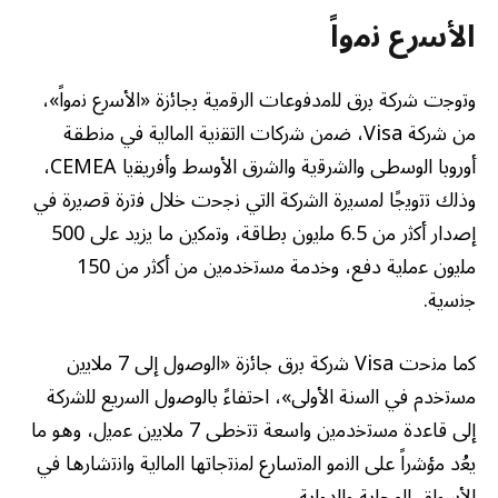
اﻷﺳرع ﻧﻣواً
وﺗوﺟت ﺷرﻛﺔ ﺑرق ﻟﻠﻣدﻓوﻋﺎت اﻟرﻗﻣﯾﺔ ﺑﺟﺎﺋزة «اﻷﺳرع ﻧﻣواً»،
ﻣن ﺷرﻛﺔ Visa، ﺿﻣن ﺷرﻛﺎت اﻟﺗﻘﻧﯾﺔ اﻟﻣﺎﻟﯾﺔ ﻓﻲ ﻣﻧطﻘﺔ
أوروﺑﺎ اﻟوﺳطﻰ واﻟﺷرﻗﯾﺔ واﻟﺷرق اﻷوﺳط وأﻓرﯾﻘﯾﺎ CEMEA،
وذﻟك ﺗﺗوﯾﺟًﺎ ﻟﻣﺳﯾرة اﻟﺷرﻛﺔ اﻟﺗﻲ ﻧﺟﺣت ﺧﻼل ﻓﺗرة ﻗﺻﯾرة ﻓﻲ
إﺻدار أﻛﺛر ﻣن 6.5 ﻣﻠﯾون ﺑطﺎﻗﺔ، وﺗﻣﻛﯾن ﻣﺎ ﯾزﯾد ﻋلى 500
ﻣﻠﯾون ﻋﻣﻠﯾﺔ دﻓﻊ، وﺧدﻣﺔ ﻣﺳﺗﺧدﻣﯾن ﻣن أﻛﺛر ﻣن 150
ﺟﻧﺳﯾﺔ.
ﻛﻣﺎ ﻣﻧﺣت Visa ﺷرﻛﺔ ﺑرق ﺟﺎﺋزة «اﻟوﺻول إﻟﻰ 7 ﻣﻼﯾﯾن
ﻣﺳﺗﺧدم ﻓﻲ اﻟﺳﻧﺔ اﻷوﻟﻰ»، اﺣﺗﻔﺎءً ﺑﺎﻟوﺻول اﻟﺳرﯾﻊ ﻟﻠﺷرﻛﺔ
إﻟﻰ ﻗﺎﻋدة ﻣﺳﺗﺧدﻣﯾن واﺳﻌﺔ ﺗﺗﺧطﻰ 7 ﻣﻼﯾﯾن ﻋﻣﯾل، وھو ﻣﺎ
ﯾﻌُد ﻣؤﺷراً ﻋﻠﻰ اﻟﻧﻣو اﻟﻣﺗﺳﺎرع ﻟﻣﻧﺗﺟﺎﺗﮭﺎ اﻟﻣﺎﻟﯾﺔ واﻧﺗﺷﺎرھﺎ ﻓﻲ
اﻷﺳواق اﻟﻣﺣﻠﯾﺔ واﻟدوﻟﯾﺔ.