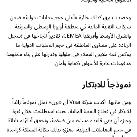
وﺣﺻدت ﺑرق ﻛذﻟك ﺟﺎﺋزة «أﻋﻠﻰ ﺣﺟم ﻋﻣﻠﯾﺎت دوﻟﯾﺔ» ﺿﻣن
ﺷرﻛﺎت اﻟﺗﻘﻧﯾﺔ اﻟﻣﺎﻟﯾﺔ ﻓﻲ ﻣﻧطﻘﺔ أوروﺑﺎ اﻟوﺳطﻰ واﻟﺷرﻗﯾﺔ
واﻟﺷرق اﻷوﺳط وأﻓرﯾﻘﯾﺎ CEMEA، ﺗﻘدﯾراً ﻟﻧﺟﺎﺣﮭﺎ ﻓﻲ ﺗﺳﺟﯾل
اﻟرﯾﺎدة ﻋﻠﻰ ﻣﺳﺗوى اﻟﻣﻧطﻘﺔ ﻓﻲ ﺣﺟم اﻟﻌﻣﻠﯾﺎت اﻟدوﻟﯾﺔ ﻣﺎ
ﯾﻌﻛس ﺛﻘﺔ ﻣﻼﯾﯾن اﻟﻌﻣﻼء ﻓﻲ ﺣﻠوﻟﮭﺎ وﻗدرﺗﮭﺎ ﻋﻠﻰ ﺑﻧﺎء ﻣﻧظوﻣﺔ
ﻣدﻓوﻋﺎت ﻋﺎﺑرة ﻟﻸﺳواق ﺑﻛﻔﺎءة وأﻣﺎن.
ﻧﻣوذﺟﺎً ﻟﻼﺑﺗﻛﺎر
وﻣن ﺟﺎﻧﺑﮭﺎ، أﻛدت ﺷرﻛﺔ Visa أن «ﺑرق» ﺗﻣﺛل ﻧﻣوذﺟﺎً راﺋداً
ﻟﻼﺑﺗﻛﺎر ﻓﻲ ﻗطﺎع اﻟﺗﻘﻧﯾﺔ اﻟﻣﺎﻟﯾﺔ، ﺣﯾث اﺳﺗطﺎﻋت ﺧﻼل ﻓﺗرة
وﺟﯾزة أن ﺗﺑﻧﻲ ﻗﺎﻋدة ﻣﺳﺗﺧدﻣﯾن ﺿﺧﻣﺔ، وﺗﺣﻘق أداءً اﺳﺗﺛﻧﺎﺋﯾًﺎ
ﻓﻲ ﺣﺟم اﻟﻣﻌﺎﻣﻼت اﻟدوﻟﯾﺔ، ﻣﻌززة ﺑذﻟك ﻣﻛﺎﻧﺔ اﻟﻣﻣﻠﻛﺔ ﻛواﺣدة