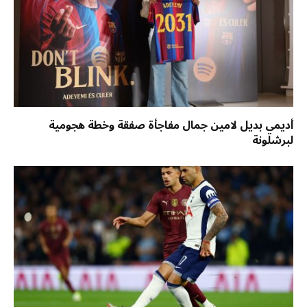
أديمي بديل لامين جمال مفاجأة صفقة وخطة هجومية
لبرشلونة