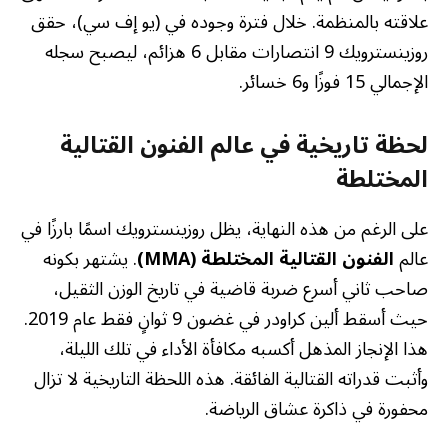
علاقته بالمنظمة. خلال فترة وجوده في (يو إف سي)، حقق
روزينسترويك 9 انتصارات مقابل 6 هزائم، ليصبح سجله
الإجمالي 15 فوزًا و6 خسائر.
لحظة تاريخية في عالم الفنون القتالية
المختلطة
على الرغم من هذه النهاية، يظل روزينسترويك اسمًا بارزًا في
عالم
الفنون القتالية المختلطة (MMA)
. يشتهر بكونه
صاحب ثاني أسرع ضربة قاضية في تاريخ الوزن الثقيل،
حيث أسقط ألين كراودر في غضون 9 ثوانٍ فقط عام 2019.
هذا الإنجاز المذهل أكسبه مكافأة الأداء في تلك الليلة،
وأثبت قدراته القتالية الفائقة. هذه اللحظة التاريخية لا تزال
محفورة في ذاكرة عشاق الرياضة.