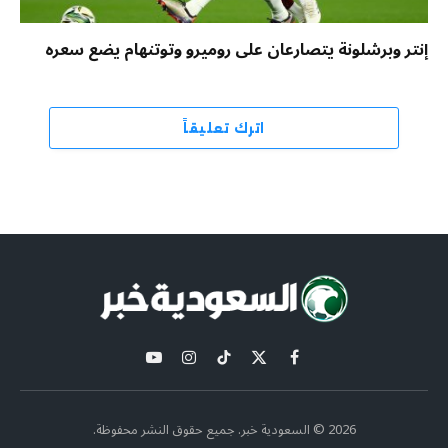
إنتر وبرشلونة يتصارعان على روميرو وتوتنهام يضع سعره
اترك تعليقاً
X
فيسبوك
تيكتوك
الانستغرام
يوتيوب
(Twitter)
2026 © السعودية خبر. جميع حقوق النشر محفوظة.