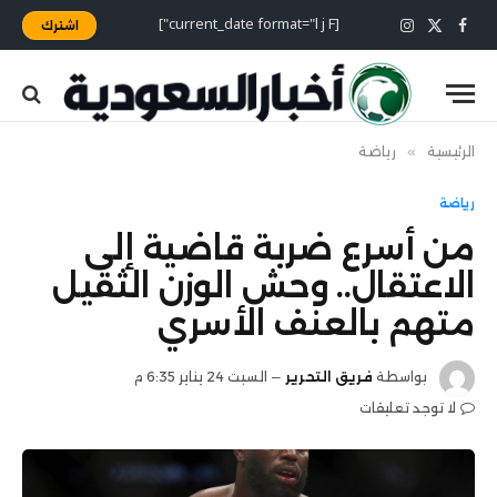
[current_date format="l j F"]
اشترك
X
فيسبوك
الانستغرام
(Twitter)
الرئيسية
»
رياضة
رياضة
من أسرع ضربة قاضية إلى
الاعتقال.. وحش الوزن الثقيل
متهم بالعنف الأسري
بواسطة
فريق التحرير
السبت 24 يناير 6:35 م
لا توجد تعليقات