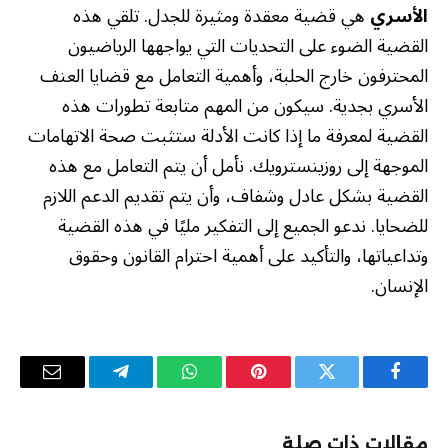
الأسري
هي قضية معقدة ومثيرة للجدل. تلقي هذه
القضية الضوء على التحديات التي يواجهها الرياضيون
المحترفون خارج الحلبة، وأهمية التعامل مع قضايا العنف
الأسري بجدية. سيكون من المهم متابعة تطورات هذه
القضية لمعرفة ما إذا كانت الأدلة ستثبت صحة الاتهامات
الموجهة إلى روزينسترويك. نأمل أن يتم التعامل مع هذه
القضية بشكل عادل وشفاف، وأن يتم تقديم الدعم اللازم
للضحايا. ندعو الجميع إلى التفكير مليًا في هذه القضية
وتداعياتها، والتأكيد على أهمية احترام القانون وحقوق
الإنسان.
فيسبوك
تويتر
بينتيريست
واتساب
تيلقرام
البريد
الإلكترو
مقالات ذات صلة