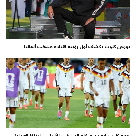
يورغن كلوب يكشف أول رؤيته لقيادة منتخب ألمانيا
خطة كلوب لإعادة هيكلة المنتخب الألماني وإيقاظ العملاق