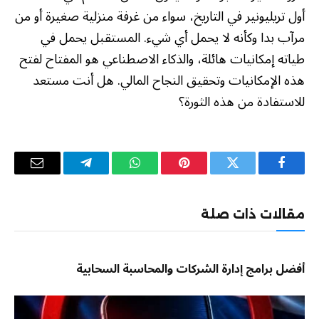
أول تريليونير في التاريخ، سواء من غرفة منزلية صغيرة أو من
مرآب بدا وكأنه لا يحمل أي شيء. المستقبل يحمل في
طياته إمكانيات هائلة، والذكاء الاصطناعي هو المفتاح لفتح
هذه الإمكانيات وتحقيق النجاح المالي. هل أنت مستعد
للاستفادة من هذه الثورة؟
فيسبوك
تويتر
بينتيريست
واتساب
تيلقرام
البريد
الإلكترو
مقالات ذات صلة
أفضل برامج إدارة الشركات والمحاسبة السحابية