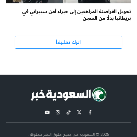
تحويل القراصنة المراهقين إلى خبراء أمن سيبراني في
بريطانيا بدلًا من السجن
اترك تعليقاً
X
فيسبوك
تيكتوك
الانستغرام
يوتيوب
(Twitter)
2026 © السعودية خبر. جميع حقوق النشر محفوظة.