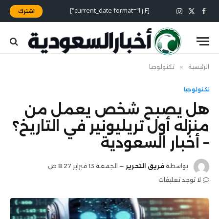
[current_date format="l j F"]
اشترك
X
فيسبوك
الانستغرام
(Twitter)
الرئيسية
»
تكنولوجيا
تكنولوجيا
هل يصبح شخص يعمل من
منزله أول تريليونير في التاريخ؟
– أخبار السعودية
بواسطة
فريق التحرير
الجمعة 13 فبراير 8:27 ص
لا توجد تعليقات