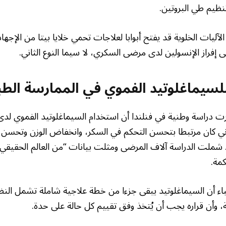
نظيم طي البروتين.
آليات الخلوية قد يفتح أبوابا لعلاجات تحمي خلايا بيتا من الإجها
لى إفراز الإنسولين لدى مرضى السكري، لا سيما النوع الثاني.
للسيماغلوتيد الفموي في الممارسة الطب
ت دراسة وطنية في فنلندا أن استخدام السيماغلوتيد الفموي لدى
ثاني كان مرتبطا بتحسن التحكم في السكر، وانخفاض الوزن وتح
 شملت الدراسة آلاف المرضى ومثلت بيانات “من العالم الحقيقي”
كمة.
باء أن السيماغلوتيد يبقى جزءا من خطة علاجية شاملة تشمل النظا
ية، وأن قراره يجب أن يُتخذ وفق تقييم كل حالة على حدة.