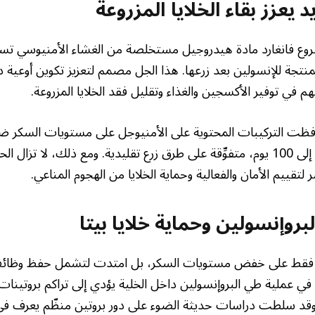
يعزز بقاء الخلايا المزروعة
روع فانغارد مادة هيدروجيل مستخلصة من الغشاء الأمنيوسي تس
لمنتجة للإنسولين بعد زرعها. هذا الجل مصمم لتعزيز تكوين أوعية 
سهم في توفير الأكسجين والغذاء وتقليل فقد الخلايا المزروعة.
افظت التركيبات المحتوية على الأمنيوجل على مستويات السكر ض
لفترات متابعة امتدت إلى 100 يوم، متفوِّقة على طرق زرع تقليدية. ومع ذلك، لا 
لتقييم الأمان والفعالية وحماية الخلايا من الهجوم المناعي.
وإنسولين وحماية خلايا بيتا
كز فقط على خفض مستويات السكر، بل امتدت لتشمل حفظ وظائف خ
في عملية طي البروإنسولين داخل الخلية يؤدي إلى تراكم بروتي
قد سلطت دراسات حديثة الضوء على دور بروتين منظّم يعرف في ا