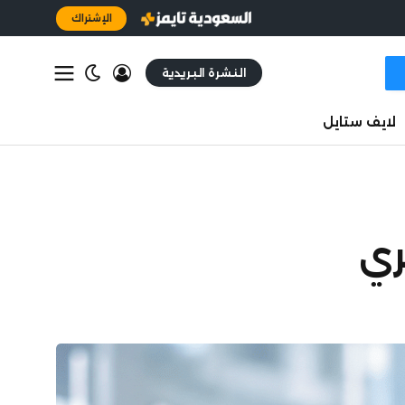
الإشتراك
النشرة البريدية
لايف ستايل
ري