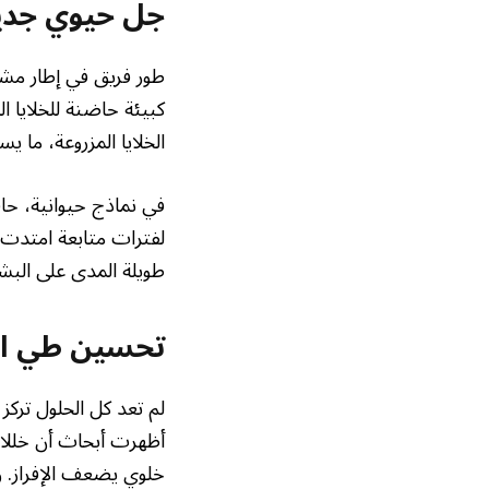
جل حيوي جديد 
طور فريق في إطار مش
كبيئة حاضنة للخلايا ا
الخلايا المزروعة، ما ي
في نماذج حيوانية، ح
طويلة المدى على البشر 
تحسين طي البر
لم تعد كل الحلول تر
أظهرت أبحاث أن خللا 
خلوي يضعف الإفراز. و