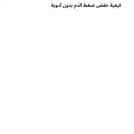
كيفية خفض ضغط الدم بدون أدوية
الصحة
الأربعاء 29 يوليو 3:59 م
يمكن خفض ضغط الدم بدون أدوية عبر تغييرات عملية في نمط
الحياة تركز على خفض الصوديوم، زيادة النشاط البدني، تحسين
نوعية الغذاء، وفقدان الوزن عند الحاجة.…