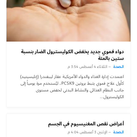
دواء فموي جديد يخفض الكوليسترول الضار بنسبة
ستين بالمئة
الصحة
الثلاثاء 4 أغسطس 3:54 م
اعتمدت إدارة الغذاء والدواء الأمريكية عقار ليبفندرا (إنليسيتيد)
كأول علاج فموي يثبط بروتين PCSK9، ليُستخدم مرة يومياً إلى
جانب النظام الغذائي والنشاط البدني لخفض مستوى
الكوليسترول…
أعراض نقص المغنيسيوم في الجسم
الصحة
الإثنين 3 أغسطس 4:04 م