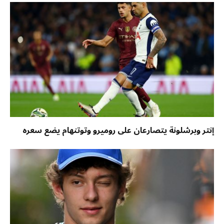
إنتر وبرشلونة يتصارعان على روميرو وتوتنهام يضع سعره