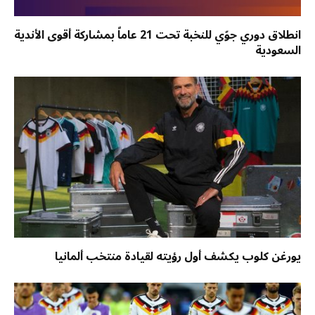
انطلاق دوري جوّي للنخبة تحت 21 عاماً بمشاركة أقوى الأندية
السعودية
يورغن كلوب يكشف أول رؤيته لقيادة منتخب ألمانيا