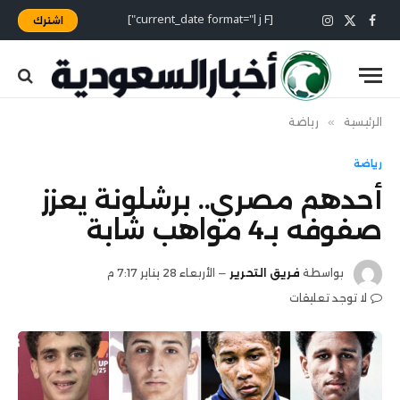
[current_date format="l j F"]
اشترك
X
فيسبوك
الانستغرام
(Twitter)
الرئيسية
»
رياضة
رياضة
أحدهم مصري.. برشلونة يعزز
صفوفه بـ4 مواهب شابة
بواسطة
فريق التحرير
الأربعاء 28 يناير 7:17 م
لا توجد تعليقات