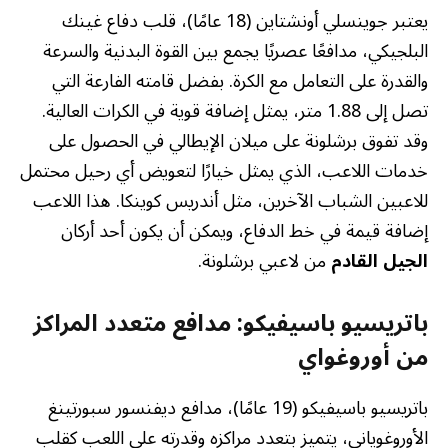
يعتبر جوينسلي أونشتاين (18 عامًا)، قلب دفاع غينك
البلجيكي، مدافعًا عصريًا يجمع بين القوة البدنية والسرعة
والقدرة على التعامل مع الكرة. بفضل قامته الفارعة التي
تصل إلى 1.88 متر، يمثل إضافة قوية في الكرات العالية.
وقد تفوق برشلونة على ميلان الإيطالي في الحصول على
خدمات اللاعب، الذي يمثل خيارًا لتعويض أي رحيل محتمل
للاعبين الشباب الآخرين، مثل أندريس كوينكا. هذا اللاعب
إضافة قيمة في خط الدفاع، ويمكن أن يكون أحد أركان
الجيل القادم
من لاعبي برشلونة.
باتريسيو باسيفيكو: مدافع متعدد المراكز
من أوروغواي
باتريسيو باسيفيكو (19 عامًا)، مدافع ديفنسور سبورتينغ
الأوروغوياني، يتميز بتعدد مراكزه وقدرته على اللعب كقلب