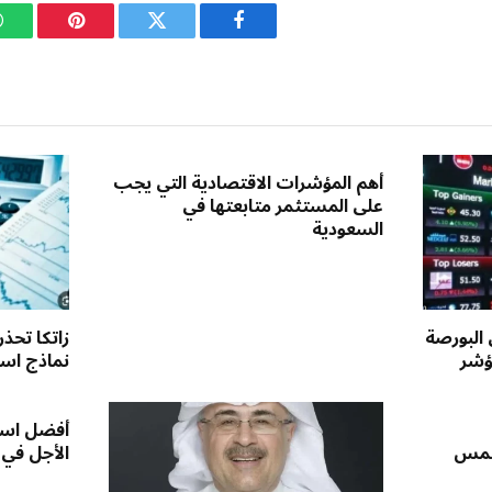
فيسبوك
تويتر
بينتيريست
أهم المؤشرات الاقتصادية التي يجب
على المستثمر متابعتها في
السعودية
 البورصة
زاتكا تحذ
ؤشر
نماذج استق
أفضل است
لخمس
الأجل في