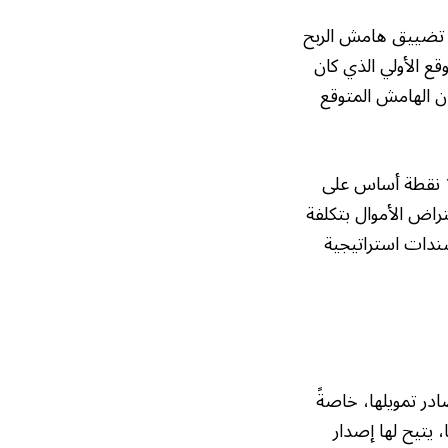
م تضييق هامش الربح
ً بالتوقع الأولي الذي كان
عند 80 نقطة أساس، بينما كان الهامش المتوقع
أما بالنسبة لسندات الـ10 سنوات والـ30 سنة، فقد تم تحديد سعر الفائدة عند 95 و130 نقطة أساس على
تراض الأموال بتكلفة
ندات استراتيجية
ادر تمويلها، خاصةً
 يتيح لها إصدار