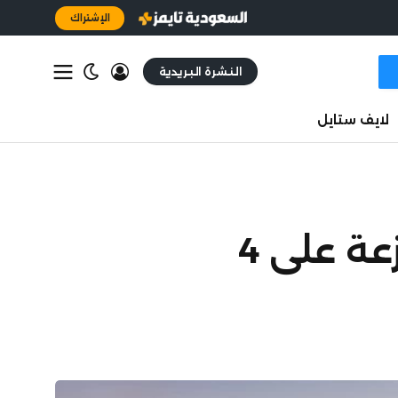
الإشتراك
النشرة البريدية
لايف ستايل
أرامكو تُصدر سندات بقيمة 4 مليارات دولار موزعة على 4