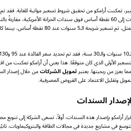
بير، تمكنت أرامكو من تحقيق شروط تسعير مواتية للغاية. فقد ت
على سندات الـ3 سنوات إلى 60 نقطة أساس فوق سندات الخزانة الأمريكية، مقارنة
100 نقطة أساس. وبالمثل، تم تسعير شريحة الـ5 سنوات 
لتسعير الأولي الذي كان متوقعًا. هذا يعني أن أرامكو تمكنت من اق
ما يعزز من ربحيتها. يعتبر
تمويل الشركات
من خلال إصدار الس
تمويل وتقليل الاعتماد على القروض المصرفية.
لإصدار السندات
رار أرامكو بإصدار هذه السندات. أولاً، تسعى الشركة إلى تنويع مص
سع في مشاريع جديدة في مجالات الطاقة والبتروكيماويات. ثانيًا،