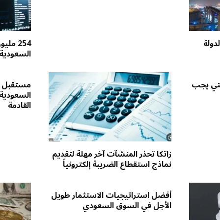
دولة
254 مل
السعودية 
لتي يجب
مستقبل س
السعودية
القادمة
زاتكا تحذر المنشآت آخر مهلة لتقديم
نماذج استقطاع الضريبة إلكترونياً
أفضل استراتيجيات الاستثمار طويل
الأجل في السوق السعودي