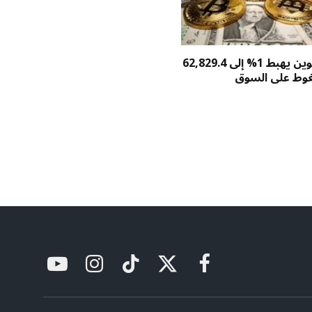
سعر بيتكوين يهبط 1% إلى 62,829.4
غوط على السوق
فيسبوك
X
تيكتوك
الانستغرام
يوتيوب
(Twitter)