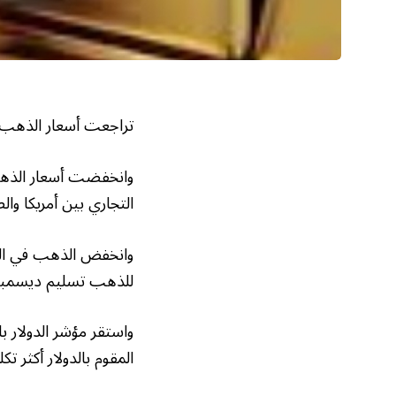
تراجعت أسعار الذهب، لتهبط دون 4 آلاف دولار للأوقية، بعد أن
وانخفضت أسعار الذهب م
التجاري بين أمريكا وال
للذهب تسليم ديسمبر القادم 0.5% عند 3978.30
واستقر مؤشر الدولار 
المقوم بالدولار أكثر ت