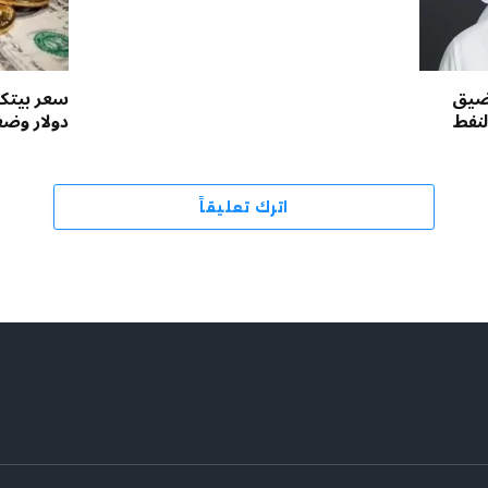
مضيق
لنفط
دولار وض
اترك تعليقاً