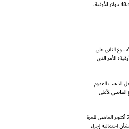
وبالنسبة للمعادن النفيسة الأخرى، انخفضت الفضة في المعاملات الفورية 0.5% إلى 48.41 دولار للأوقية،
ة 2.7% ليسجل انخفاضا للأسبوع الثاني على
 يغلق تداولات الأسبوع فوق المستوى 4000 دولار للأوقية؛ الأمر الذي
الرئيسية، مما يجعل الذهب المقوم
ع الماضي لأعلى
وخفض البنك الاحتياطي الفيدرالي الأمريكي أسعار الفائدة بمقدار 25 نقطة أساس في 29 أكتوبر الماضي للمرة
أن احتمالية إجراء