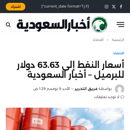
[current_date format="l j F"]
اشترك
X
فيسبوك
الانستغرام
(Twitter)
الرئيسية
»
اقتصاد
اقتصاد
أسعار النفط إلى 63.63 دولار
للبرميل – أخبار السعودية
بواسطة
فريق التحرير
الأحد 9 نوفمبر 1:29 ص
لا توجد تعليقات