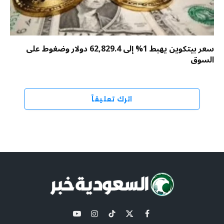
سعر بيتكوين يهبط 1% إلى 62,829.4 دولار وضغوط على
السوق
اترك تعليقاً
X
فيسبوك
تيكتوك
الانستغرام
يوتيوب