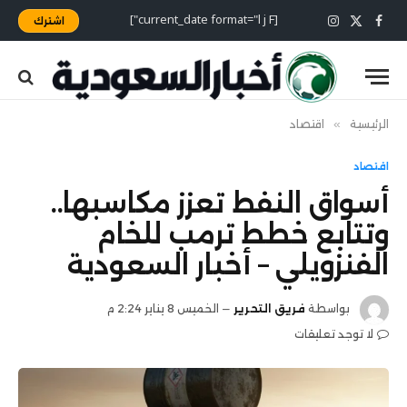
[current_date format="l j F"]
اشترك
X
فيسبوك
الانستغرام
(Twitter)
الرئيسية
»
اقتصاد
اقتصاد
أسواق النفط تعزز مكاسبها..
وتتابع خطط ترمب للخام
الفنزويلي – أخبار السعودية
بواسطة
فريق التحرير
الخميس 8 يناير 2:24 م
لا توجد تعليقات