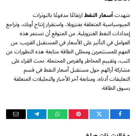
شهدت
أسعار النفط
ارتفاعًا مدفوعًا بالتوترات
الجيوسياسية المتعلقة بفنزويلا، واستقرار إنتاج أوبك، وتراجع
إمدادات النفط الفنزويلية. من المتوقع أن تستمر هذه
العوامل في التأثير على الأسعار في المستقبل القريب. من
المهم للمستثمرين ومحللي الطاقة متابعة هذه التطورات عن
كثب، وتقييم المخاطر والفرص المحتملة. نحث القراء على
مشاركة آرائهم حول مستقبل أسعار النفط في قسم
التعليقات أدناه، ومتابعة آخر الأخبار والتحليلات المتعلقة
بسوق الطاقة.
فيسبوك
تويتر
بينتيريست
واتساب
تيلقرام
البريد
الإلكترو
مقالات ذات صلة