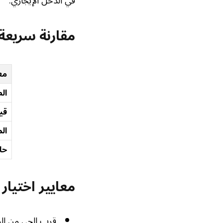
في الدخل الإيجاري.
مقارنة سريعة 
مع
ال
قي
الم
حا
معايير اختيار
قرب الحي من ال