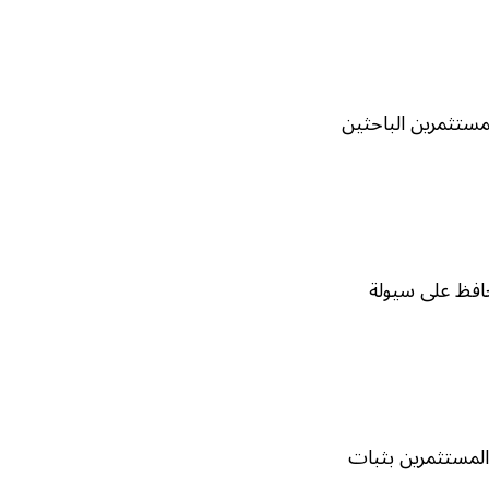
لمستثمرين الباحثين
حافظ على سيولة
د المستثمرين بثبات