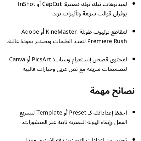
لفيديوهات تيك توك قصيرة: CapCut أو InShot
يوفران قوالب سريعة وتأثيرات ترند.
لمقاطع يوتيوب طويلة: KineMaster أو Adobe
Premiere Rush لتعدد الطبقات وتصدير بجودة عالية.
لمحتوى قصص إنستغرام وسناب: PicsArt أو Canva
لتصميمات سريعة مع نص عربي وخيارات قالبية.
نصائح مهمة
احفظ إعداداتك كـ Preset أو Template لتسريع
العمل وإبقاء الهوية البصرية ثابتة عبر المنشورات.
تحقق من إعدادات التصدير: دقة الفيديو، معدل