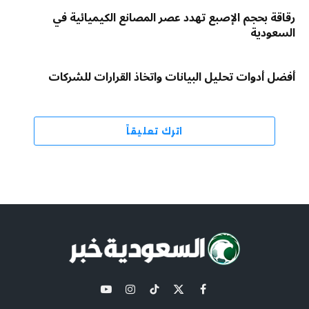
رقاقة بحجم الإصبع تهدد عصر المصانع الكيميائية في
السعودية
أفضل أدوات تحليل البيانات واتخاذ القرارات للشركات
اترك تعليقاً
X
فيسبوك
تيكتوك
الانستغرام
يوتيوب