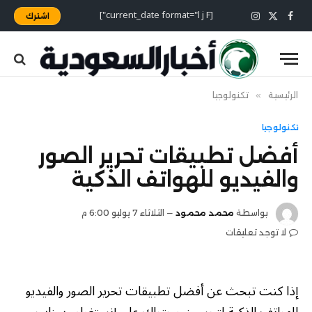
[current_date format="l j F"]
اشترك
X
فيسبوك
الانستغرام
(Twitter)
الرئيسية
»
تكنولوجيا
تكنولوجيا
أفضل تطبيقات تحرير الصور
والفيديو للهواتف الذكية
بواسطة
محمد محمود
الثلاثاء 7 يوليو 6:00 م
لا توجد تعليقات
إذا كنت تبحث عن أفضل تطبيقات تحرير الصور والفيديو