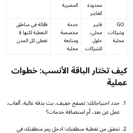
محدودة
الحضرية
للفايبر
GO
فايبر
خدمة
فعّالة في مناطق
وشركات
محلي،
مخصصة
التغطية لكنها لا
محلية
حلول
ومتابعة
تغطي كل المدن
للشركات
محلية
كيف تختار الباقة الأنسب: خطوات
عملية
حدد احتياجاتك: تصفح خفيف، بث بدقة عالية، ألعاب،
عمل عن بعد، أم استضافة خدمات؟
تحقق من تغطية منطقتك: ادخل رمز منطقتك في