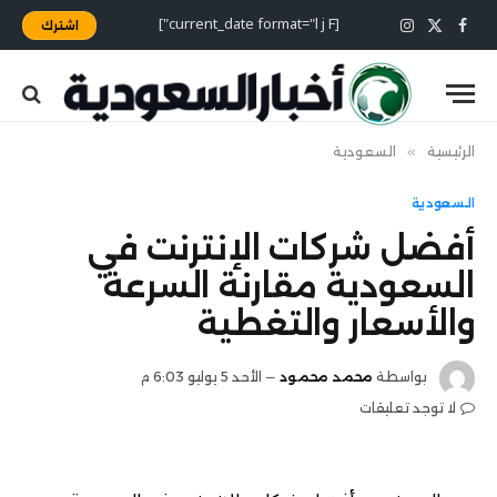
[current_date format="l j F"]
اشترك
X
فيسبوك
الانستغرام
(Twitter)
الرئيسية
»
السعودية
السعودية
أفضل شركات الإنترنت في
السعودية مقارنة السرعة
والأسعار والتغطية
بواسطة
محمد محمود
الأحد 5 يوليو 6:03 م
لا توجد تعليقات