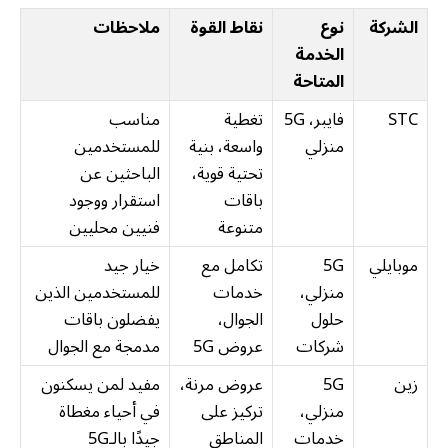
الشركة
نوع
نقاط القوة
ملاحظات
الخدمة
المتاحة
STC
فايبر، 5G
تغطية
مناسب
منزلي
واسعة، بنية
للمستخدمين
تحتية قوية،
الباحثين عن
باقات
استقرار ووجود
متنوعة
فنيين محليين
موبايلي
5G
تكامل مع
خيار جيد
منزلي،
خدمات
للمستخدمين الذين
حلول
الجوال،
يفضلون باقات
شركات
عروض 5G
مدمجة مع الجوال
زين
5G
عروض مرنة،
مفيد لمن يسكنون
منزلي،
تركيز على
في أحياء مغطاة
خدمات
المناطق
جيدًا بالـ5G