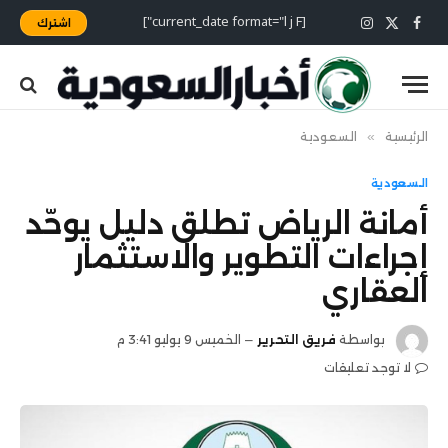
[current_date format="l j F"]
اشترك
X
فيسبوك
الانستغرام
(Twitter)
الرئيسية
»
السعودية
السعودية
أمانة الرياض تطلق دليل يوحّد
إجراءات التطوير والاستثمار
العقاري
بواسطة
فريق التحرير
الخميس 9 يوليو 3:41 م
لا توجد تعليقات