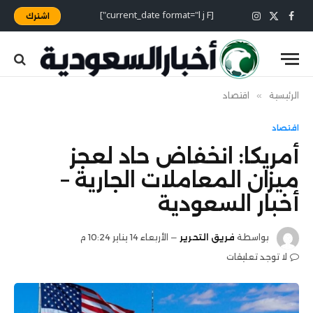
[current_date format="l j F"]
اشترك
X
فيسبوك
الانستغرام
(Twitter)
الرئيسية
»
اقتصاد
اقتصاد
أمريكا: انخفاض حاد لعجز
ميزان المعاملات الجارية –
أخبار السعودية
بواسطة
فريق التحرير
الأربعاء 14 يناير 10:24 م
لا توجد تعليقات