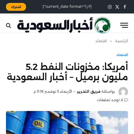
[current_date format="l j F"]
اشترك
X
فيسبوك
الانستغرام
(Twitter)
الرئيسية
»
اقتصاد
اقتصاد
أمريكا: مخزونات النفط 5.2
مليون برميل – أخبار السعودية
بواسطة
فريق التحرير
الأربعاء 5 نوفمبر 11:16 م
لا توجد تعليقات