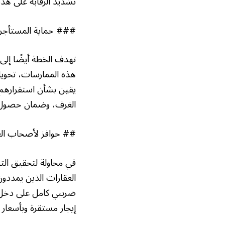
تشديد الرقابة على هذه
### حماية المستأجري
تهدف الخطة أيضًا إلى
هذه الممارسات، تحويل 
يقين بشأن استقرارهم 
الغرف، وضمان حصول ا
## حوافز لأصحاب العق
في محاولة لتحقيق الت
العقارات الذين يمددون
ضريبي كامل على دخل ا
إيجار مستقرة وبأسعار