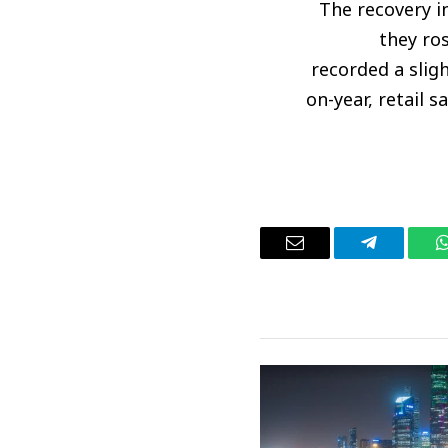
The recovery i
they ro
recorded a slig
on-year, retail 
واتساب
تيلقرام
البريد
الإلكتروني