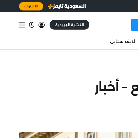
الإشتراك
النشرة البريدية
لايف ستايل
– أخبار