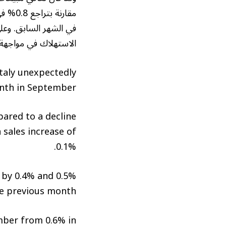
الاستهلاك في مواجهة 
 Italy unexpectedly
nth in September.
ared to a decline
 sales increase of
0.1%.
d by 0.4% and 0.5%
e previous month.
ember from 0.6% in