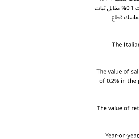
مقارنة بتراجع 0.8% في مايو، فيما سجلت مبيعات السلع غير الغذائية زيادة طفيفة بلغت 0.1% مقابل ثبات
ت التجزئة بنسبة 1%، ما يعكس تماسك قطاع
The Italia
The value of sa
of 0.2% in the
The value of re
Year-on-year