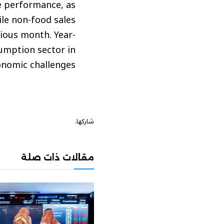
ve performance, as
ile non-food sales
vious month. Year-
sumption sector in
onomic challenges.
شاركها.
مقالات ذات صلة