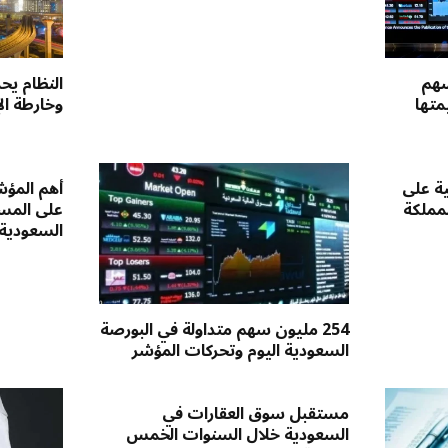
سهم
النظام يحد
متها
وخارطة ال
ية على
أهم المؤش
لمملكة
على المست
السعودية
254 مليون سهم متداولة في البورصة
السعودية اليوم وتحركات المؤشر
مستقبل سوق العقارات في
السعودية خلال السنوات الخمس