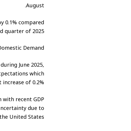
August.
y by 0.1% compared
d quarter of 2025.
Domestic Demand
 during June 2025,
xpectations which
 increase of 0.2%.
n with recent GDP
uncertainty due to
he United States.