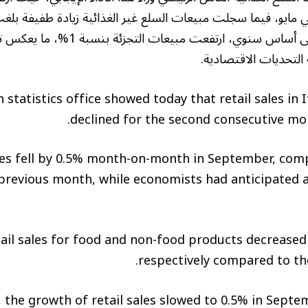
في الشهر السابق. وعلى أساس سنوي، ارتفعت مبيعا
التحديات الاقتصادية.
n statistics office showed today that retail sales in
declined for the second consecutive mo
les fell by 0.5% month-on-month in September, comp
 previous month, while economists had anticipated a
tail sales for food and non-food products decrease
respectively compared to th
, the growth of retail sales slowed to 0.5% in Sept