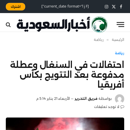
[current_date format="l j F"]
اشترك
X
فيسبوك
الانستغرام
(Twitter)
الرئيسية
»
رياضة
رياضة
احتفالات في السنغال وعطلة
مدفوعة بعد التتويج بكأس
أفريقيا
بواسطة
فريق التحرير
الأربعاء 21 يناير 5:14 م
لا توجد تعليقات