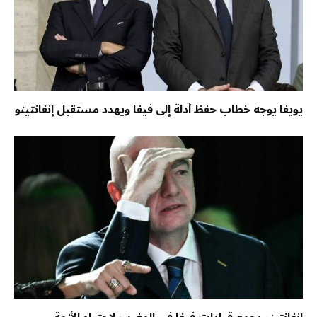
يويفا يوجه خطاب حفظ أدلة إلى فيفا ويهدد مستقبل إنفانتينو