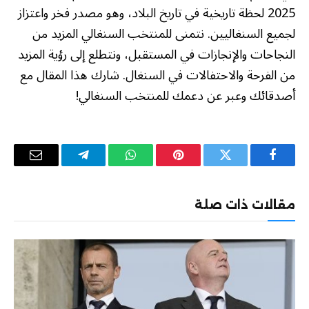
2025 لحظة تاريخية في تاريخ البلاد، وهو مصدر فخر واعتزاز
لجميع السنغاليين. نتمنى للمنتخب السنغالي المزيد من
النجاحات والإنجازات في المستقبل، ونتطلع إلى رؤية المزيد
من الفرحة والاحتفالات في السنغال. شارك هذا المقال مع
أصدقائك وعبر عن دعمك للمنتخب السنغالي!
فيسبوك
تويتر
بينتيريست
واتساب
تيلقرام
البريد
الإلكترو
مقالات ذات صلة