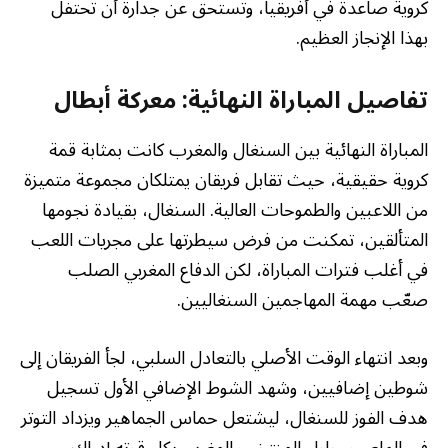
كروية صاعدة في أفريقيا، وتستحق عن جدارة أن تحتفل
بهذا الإنجاز العظيم.
تفاصيل المباراة النهائية: معركة أبطال
المباراة النهائية بين السنغال والمغرب كانت بمثابة قمة
كروية حقيقية، حيث تقابل فريقان يمتلكان مجموعة متميزة
من اللاعبين والطموحات العالية. السنغال، بقيادة نجومها
المتألقين، تمكنت من فرض سيطرتها على مجريات اللعب
في أغلب فترات المباراة، لكن الدفاع المغربي الصلب
صعّب مهمة المهاجمين السنغاليين.
وبعد انتهاء الوقت الأصلي بالتعادل السلبي، لجأ الفريقان إلى
شوطين إضافيين، وشهد الشوط الإضافي الأول تسجيل
هدف الفوز للسنغال، ليشتعل حماس الجماهير ويزداد التوتر
في الملعب. حاول المنتخب المغربي بكل قوته إدراك