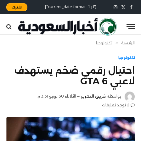
[current_date format="l j F"]
اشترك
X
فيسبوك
الانستغرام
(Twitter)
الرئيسية
»
تكنولوجيا
تكنولوجيا
احتيال رقمي ضخم يستهدف
لاعبي GTA 6
بواسطة
فريق التحرير
الثلاثاء 30 يونيو 3:31 م
لا توجد تعليقات