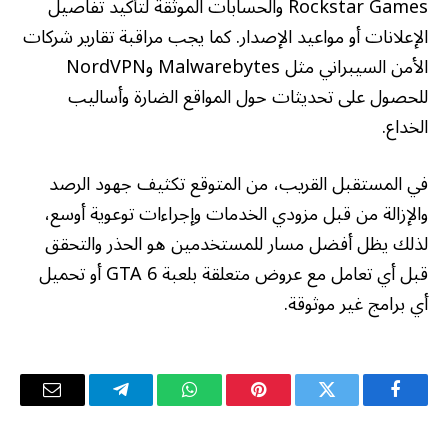
Rockstar Games والحسابات الموثقة لتأكيد تفاصيل
الإعلانات أو مواعيد الإصدار. كما يجب مراقبة تقارير شركات
الأمن السيبراني مثل Malwarebytes وNordVPN
للحصول على تحديثات حول المواقع الضارة وأساليب
الخداع.
في المستقبل القريب، من المتوقع تكثيف جهود الرصد
والإزالة من قبل مزودي الخدمات وإجراءات توعوية أوسع،
لذلك يظل أفضل مسار للمستخدمين هو الحذر والتحقق
قبل أي تعامل مع عروض متعلقة بلعبة GTA 6 أو تحميل
أي برامج غير موثوقة.
فيسبوك
تويتر
بينتيريست
واتساب
تيلقرام
البريد
الإلكترو