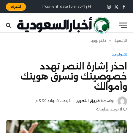
[current_date format="l j F"]
اشترك
X
فيسبوك
الانستغرام
(Twitter)
الرئيسية
»
تكنولوجيا
تكنولوجيا
احذر إشارة النصر تهدد
خصوصيتك وتسرق هويتك
وأموالك
بواسطة
فريق التحرير
الأربعاء 8 يوليو 3:39 م
لا توجد تعليقات