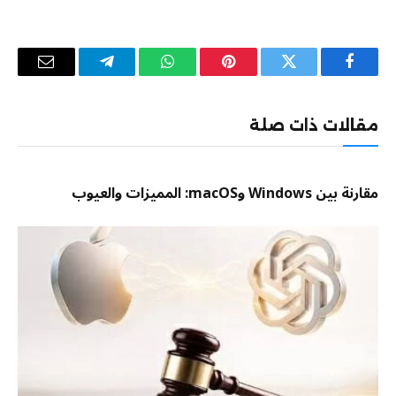
فيسبوك
تويتر
بينتيريست
واتساب
تيلقرام
البريد
الإلكترو
مقالات ذات صلة
مقارنة بين Windows وmacOS: المميزات والعيوب