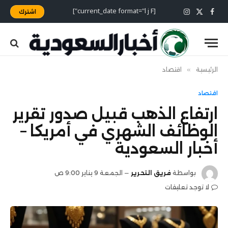
[current_date format="l j F"]
اشترك
X
فيسبوك
الانستغرام
(Twitter)
الرئيسية
»
اقتصاد
اقتصاد
ارتفاع الذهب قبيل صدور تقرير
الوظائف الشهري في أمريكا –
أخبار السعودية
بواسطة
فريق التحرير
الجمعة 9 يناير 9:00 ص
لا توجد تعليقات